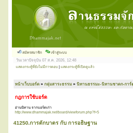
สมัครสมาชิก
เข้าสู่ระบบ
วันเวลาปัจจุบัน 07 ส.ค. 2026, 12:48
แสดงกระทู้ที่ยังไม่มีการตอบ
|
แสดงกระทู้ที่เปิดดูแล้ว
หน้าเว็บบอร์ด
»
กลุ่มสาระธรรม
»
นิทานธรรมะ-นิทานชาดก-การ์
กฎการใช้บอร์ด
อ่านนิทาน จากบอร์ดเก่า
http://www.dhammajak.net/board/viewforum.php?f=5
41250.การตักบาตร กับ การอธิษฐาน