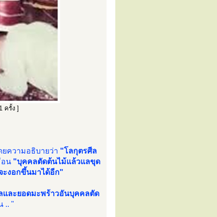
ครั้ง ]
ยความอธิบายว่า
"โลกุตรศีล
มือน
"บุคคลตัดต้นไม้แล้วแลขุด
จะงอกขึ้นมาได้อีก"
ลและยอดมะพร้าวอันบุคคลตัด
 .. "