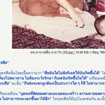
พระอาจารย์ฝั้น อาจาโร (10).jpg [ 74.84 KiB | เปิดดู 7891 
รศีล"
ลกุตรศีลนั้นโดยเนื้อความว่า
"ศีลอันใดไม่ยังกิเลสให้บังเกิดขึ้นได้"
โด
่ต้องไปสมาทาน ไม่ต้องระวังรักษา กิเลสบังเกิดขึ้นไม่ได้"
เปรียบเห
กเสีย"
ฉะนั้น
"ถึงฝนจะตกถูกต้องเป็นประการใด ๆ ก็ดี ไม่สามารถ
ปรียบเหมือน
"บุคคลที่ตัดยอดตาลและยอดมะพร้าว ธรรมดายอดตา
้น ไม่สามารถจะงอกขึ้นมาได้อีก"
โลกุตรศีลก็มีอุปไมยเช่นกัน ฉะนั้น