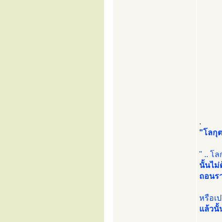
.
"โลกุต
" .. โ
นั้นไม
ถอนรา
หรือเ
แล้วนั