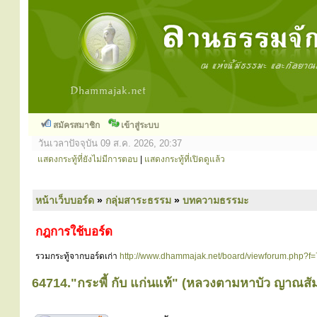
สมัครสมาชิก
เข้าสู่ระบบ
วันเวลาปัจจุบัน 09 ส.ค. 2026, 20:37
แสดงกระทู้ที่ยังไม่มีการตอบ
|
แสดงกระทู้ที่เปิดดูแล้ว
หน้าเว็บบอร์ด
»
กลุ่มสาระธรรม
»
บทความธรรมะ
กฎการใช้บอร์ด
รวมกระทู้จากบอร์ดเก่า
http://www.dhammajak.net/board/viewforum.php?f=
64714."กระพี้ กับ แก่นแท้" (หลวงตามหาบัว ญาณสั