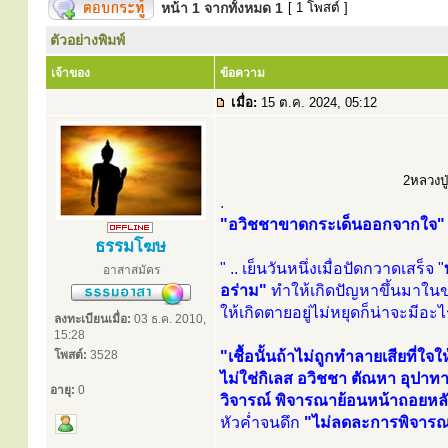
หน้า
1
จากทั้งหมด
1
[ 1 โพสต์ ]
ตัวอย่างพิมพ์
เจ้าของ
ข้อความ
เมื่อ:
15 ต.ค. 2024, 05:12
2หลวงปู่
.
"อวิชชาขาดกระเด็นออกจากใจ"
ธรรมโฆษ
" .. เย็นวันหนึ่งเมื่อปัดกวาดเสร็จ "
อาสาสมัคร
อร่าม"
ทำให้เกิดปัญหาขึ้นมาใน
ให้เกิดตายอยู่ไม่หยุดก็น่าจะมีอะไ
ลงทะเบียนเมื่อ:
03 ธ.ค. 2010,
15:28
โพสต์:
3528
"เชื้อนั้นถ้าไม่ถูกทำลายเสียที่ใจ
ไม่ใช่กิเลส อวิชชา ตัณหา อุปาท
อายุ:
0
วิจารณ์ พิจารณาย้อนหน้าถอยหล
หัวค่ำจนดึก
"ไม่ลดละการพิจารณ