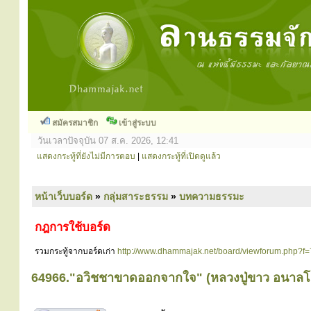
สมัครสมาชิก
เข้าสู่ระบบ
วันเวลาปัจจุบัน 07 ส.ค. 2026, 12:41
แสดงกระทู้ที่ยังไม่มีการตอบ
|
แสดงกระทู้ที่เปิดดูแล้ว
หน้าเว็บบอร์ด
»
กลุ่มสาระธรรม
»
บทความธรรมะ
กฎการใช้บอร์ด
รวมกระทู้จากบอร์ดเก่า
http://www.dhammajak.net/board/viewforum.php?f=
64966."อวิชชาขาดออกจากใจ" (หลวงปู่ขาว อนาลโ