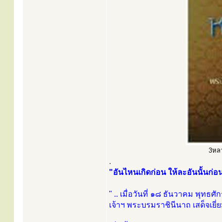
3หลวง
.
"อันไหนเกิดก่อน ให้ละอันนั้นก่อ
" .. เมื่อวันที่ ๑๘ ธันวาคม พุ
เจ้าฯ พระบรมราชินีนาถ เสด็จเยี่