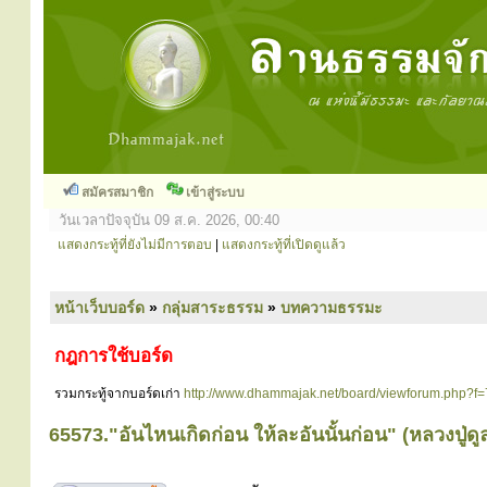
สมัครสมาชิก
เข้าสู่ระบบ
วันเวลาปัจจุบัน 09 ส.ค. 2026, 00:40
แสดงกระทู้ที่ยังไม่มีการตอบ
|
แสดงกระทู้ที่เปิดดูแล้ว
หน้าเว็บบอร์ด
»
กลุ่มสาระธรรม
»
บทความธรรมะ
กฎการใช้บอร์ด
รวมกระทู้จากบอร์ดเก่า
http://www.dhammajak.net/board/viewforum.php?f=
65573."อันไหนเกิดก่อน ให้ละอันนั้นก่อน" (หลวงปู่ดูล