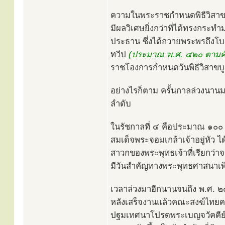
ความในพระราชกำหนดพิธีวิสาข
มีผลวิเศษยิ่งกว่าที่ได้ทรงกระ
ประธาน ซึ่งได้ถวายพระพรถึงโ
ทวีป
(ประมาณ พ.ศ. ๔๒๐ ตามคัม
ราชโองการกำหนดวันพิธีวิสาขบูช
อย่างไรก็ตาม ครั้นกาลล่วงนาน
ลำดับ
ในรัชกาลที่ ๔ คือประมาณ ๑๐๐ ป
สมเด็จพระจอมเกล้าเจ้าอยู่หั
สาวกของพระพุทธเจ้าที่เรียกว่า
มีวันสำคัญทางพระพุทธศาสนาเพิ่ม
เวลาล่วงมาอีกนานจนถึง พ.ศ. 
หลังเสร็จงานแล้วคณะสงฆ์ไทยครั้
ปฐมเทศนาโปรดพระเบญจวัคคีย์