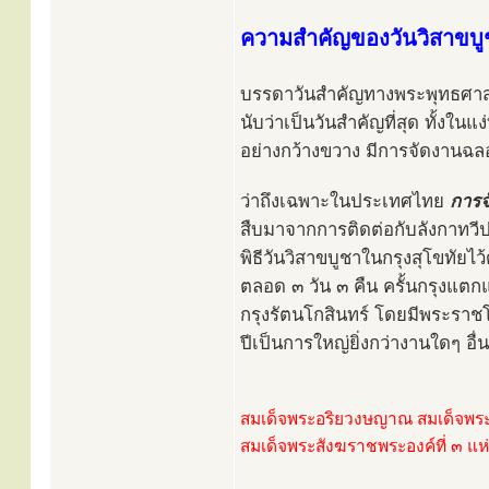
ความสำคัญของวันวิสาขบู
บรรดาวันสำคัญทางพระพุทธศาสน
นับว่าเป็นวันสำคัญที่สุด ทั้งในแ
อย่างกว้างขวาง มีการจัดงานฉล
ว่าถึงเฉพาะในประเทศไทย
การจ
สืบมาจากการติดต่อกับลังกาทวีป 
พิธีวันวิสาขบูชาในกรุงสุโขทัยไ
ตลอด ๓ วัน ๓ คืน ครั้นกรุงแตกแ
กรุงรัตนโกสินทร์ โดยมีพระรา
ปีเป็นการใหญ่ยิ่งกว่างานใดๆ อื่
สมเด็จพระอริยวงษญาณ สมเด็จพระ
สมเด็จพระสังฆราชพระองค์ที่ ๓ แห่