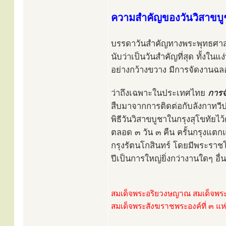
ความสำคัญของวันวิสาขบู
บรรดาวันสำคัญทางพระพุทธศาสน
นับว่าเป็นวันสำคัญที่สุด ทั้งในแ
อย่างกว้างขวาง มีการจัดงานฉล
ว่าถึงเฉพาะในประเทศไทย
การจ
สืบมาจากการติดต่อกับลังกาทวีป 
พิธีวันวิสาขบูชาในกรุงสุโขทัยไ
ตลอด ๓ วัน ๓ คืน ครั้นกรุงแตกแ
กรุงรัตนโกสินทร์ โดยมีพระรา
ปีเป็นการใหญ่ยิ่งกว่างานใดๆ อื่
สมเด็จพระอริยวงษญาณ สมเด็จพระ
สมเด็จพระสังฆราชพระองค์ที่ ๓ แห่