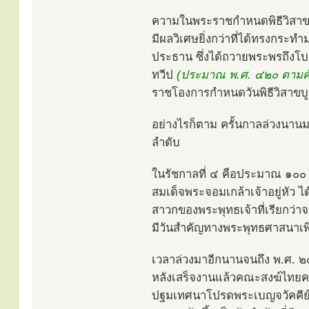
ความในพระราชกำหนดพิธีวิสาข
มีผลวิเศษยิ่งกว่าที่ได้ทรงกระ
ประธาน ซึ่งได้ถวายพระพรถึงโ
ทวีป
(ประมาณ พ.ศ. ๔๒๐ ตามคัม
ราชโองการกำหนดวันพิธีวิสาขบูช
อย่างไรก็ตาม ครั้นกาลล่วงนาน
ลำดับ
ในรัชกาลที่ ๔ คือประมาณ ๑๐๐ ป
สมเด็จพระจอมเกล้าเจ้าอยู่หั
สาวกของพระพุทธเจ้าที่เรียกว่า
มีวันสำคัญทางพระพุทธศาสนาเพิ่ม
เวลาล่วงมาอีกนานจนถึง พ.ศ. 
หลังเสร็จงานแล้วคณะสงฆ์ไทยครั้
ปฐมเทศนาโปรดพระเบญจวัคคีย์