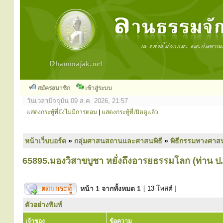
สมัครสมาชิก
เข้าสู่ระบบ
วันเวลาปัจจุบัน 09 ส.ค. 2026, 21:57
แสดงกระทู้ที่ยังไม่มีการตอบ
|
แสดงกระทู้ที่เปิดดูแล้ว
หน้าเว็บบอร์ด
»
กลุ่มศาสนสถานและศาสนพิธี
»
พิธีกรรมทางศาส
65895.มองวิสาขบูชา หยั่งถึงอารยธรรมโลก (ท่าน ป.
หน้า
1
จากทั้งหมด
1
[ 13 โพสต์ ]
ตัวอย่างพิมพ์
เจ้าของ
ข้อความ