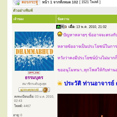
หน้า
1
จากทั้งหมด
102
[ 1521 โพสต์ ]
ตัวอย่างพิมพ์
เจ้าของ
ข้อความ
เมื่อ:
13 พ.ค. 2010, 21:02
ปัญหาหลายๆ ข้ออาจจะตรงกับ
หลายข้ออาจเป็นประโยชน์ในการปฏ
หวังว่าคงมีประโยชน์บ้างไม่มากก
ขออนุโมทนา..ทุกโพสให้กับท่าน
ธรรมบุตร
ประวัติ ท่านอาจารย์
สมาชิกระดับสูงสุด
ลงทะเบียนเมื่อ:
03 ม.ค. 2010,
02:43
โพสต์:
4467
อายุ:
0