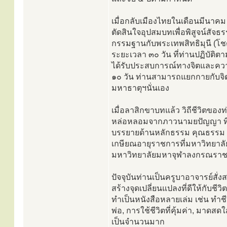
เมื่อกลับเมืองไทยในเดือนมีนาค
ตัดสินใจอุปสมบทเพื่อพิสูจน์สัจ
กรรมฐานกับพระเทพสิทธิมุนี (โชด
ระยะเวลา ๓๐ วัน ที่ท่านปฏิบัต
ได้รับประสบการณ์ทางจิตและควา
๑๐ วัน ท่านสามารถแยกกายกับจิต
มหาธาตุฯนั่นเอง
เมื่อลาสิกขาบทแล้ว วิถีชีวิตขอ
หล่อหลอมจากภาวนามยปัญญา ที่ได
บรรยายด้านหลักธรรม คุณธรรม 
เกษียณอายุราชการที่มหาวิทยาลัย
มหาวิทยาลัยมหาจุฬาลงกรณราชว
ปัจจุบันท่านเป็นครูบาอาจารย์
สร้างจุดเปลี่ยนแปลงที่ดีให้กับ
ทำเป็นหนังสือหลายเล่ม เช่น ทำชีว
พ่อ, การใช้ชีวิตที่คุ้มค่า, มาดส
เป็นจำนวนมาก