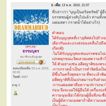
เมื่อ:
13 พ.ค. 2010, 21:07
ที่กล่าวว่า “บุญเป็นอริยทรัพย์” 
บรรพชนผู้ล่วงลับไปแล้ว ท่านทั้งห
แผ่เมตตา กรวดน้ำได้อย่างไร)
คำตอบ
ได้รับบุญกุศลที่เราอุทิศส่งไปถ้าเ
เดียวกันและแรงส่งของคลื่นไปถึงผู
เกียรติ)
ธรรมบุตร
-ไม่ได้รับบุญกุศลเช่นบรรพชนไปเ
สมาชิกระดับสูงสุด
เปรตทุกขณะจิตเสวยแต่ความหิวโหย
ให้ ตัวอย่างเช่น อดีตญาติของพระ
ลงทะเบียนเมื่อ:
03 ม.ค. 2010,
-การกรวดน้ำเป็นการทำจิตนิ่งเป็นสม
02:43
มีขึ้นในครั้งพุทธกาล ที่พระเจ้
โพสต์:
4467
อดีตญาติที่เป็นเปรตมารอรับส่วน
-การแผ่เมตตาคือความปรารถนาให้ผู้
อายุ:
0
ก่อน จึงจะแผ่ให้ผู้อื่นได้ เครื่
ความฉุนเฉียวได้ก่อนผู้นั้นจึงจะชื่
เป็นผู้มีความเมตตาถ้ามีความเมต
เป็นโมฆะ