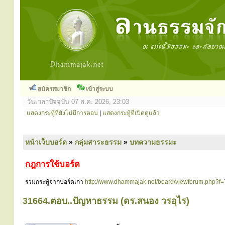
สมัครสมาชิก
เข้าสู่ระบบ
วันเวลาปัจจุบัน 07 ส.ค. 2026, 23:03
แสดงกระทู้ที่ยังไม่มีการตอบ
|
แสดงกระทู้ที่เปิดดูแล้ว
หน้าเว็บบอร์ด
»
กลุ่มสาระธรรม
»
บทความธรรมะ
กฎการใช้บอร์ด
รวมกระทู้จากบอร์ดเก่า
http://www.dhammajak.net/board/viewforum.php?f=
31664.ตอบ..ปัญหาธรรม (ดร.สนอง วรอุไร)