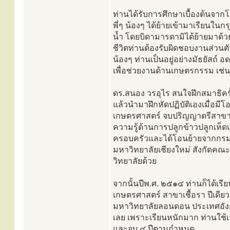
ท่านได้รับการศึกษาเบื้องต้นจากโ
พี่ๆ น้องๆ ได้ย้ายเข้ามาเรียนในกร
น้ำ โดยบิดามารดามิได้ย้ายมาด้ว
ชีวิตท่านต้องรับผิดชอบงานส่วนตัว
น้องๆ ท่านเป็นอยู่อย่างมัธยัสถ์ 
เพื่อช่วยงานด้านเกษตรกรรม เช่น เลี
ดร.สนอง วรอุไร สนใจฝึกสมาธิคร
แล้วนำมาฝึกหัดปฏิบัติเองเมื่อม
เกษตรศาสตร์ จบปริญญาตรีสาขาโ
ความรู้ด้านการปลูกข้าวปลูกเห็
ครอบครัวและได้โอนย้ายจากกร
มหาวิทยาลัยเชียงใหม่ สังกัดคณะ
วิทยาลัยด้วย
จากนั้นปีพ.ศ. ๒๕๑๔ ท่านก็ได้
เกษตรศาสตร์ สาขาเชื้อรา ปีเดีย
มหาวิทยาลัยลอนดอน ประเทศอังก
เลย เพราะเรียนหนักมาก ท่านใช้เวล
และจบ ๔ ปีตามกำหนด