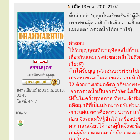
เมื่อ:
13 พ.ค. 2010, 21:07
ที่กล่าวว่า “บุญเป็นอริยทรัพย์” 
บรรพชนผู้ล่วงลับไปแล้ว ท่านทั้งห
แผ่เมตตา กรวดน้ำได้อย่างไร)
คำตอบ
ได้รับบุญกุศลที่เราอุทิศส่งไปถ้าเ
เดียวกันและแรงส่งของคลื่นไปถึงผู
เกียรติ)
ธรรมบุตร
-ไม่ได้รับบุญกุศลเช่นบรรพชนไปเ
สมาชิกระดับสูงสุด
เปรตทุกขณะจิตเสวยแต่ความหิวโหย
ให้ ตัวอย่างเช่น อดีตญาติของพระ
ลงทะเบียนเมื่อ:
03 ม.ค. 2010,
-การกรวดน้ำเป็นการทำจิตนิ่งเป็นสม
02:43
มีขึ้นในครั้งพุทธกาล ที่พระเจ้
โพสต์:
4467
อดีตญาติที่เป็นเปรตมารอรับส่วน
-การแผ่เมตตาคือความปรารถนาให้ผู้
อายุ:
0
ก่อน จึงจะแผ่ให้ผู้อื่นได้ เครื่
ความฉุนเฉียวได้ก่อนผู้นั้นจึงจะชื่
เป็นผู้มีความเมตตาถ้ามีความเมต
เป็นโมฆะ