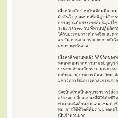
เมื่อกลับเมืองไทยในเดือนมีนาค
ตัดสินใจอุปสมบทเพื่อพิสูจน์สัจ
กรรมฐานกับพระเทพสิทธิมุนี (โชด
ระยะเวลา ๓๐ วัน ที่ท่านปฏิบัต
ได้รับประสบการณ์ทางจิตและควา
๑๐ วัน ท่านสามารถแยกกายกับจิต
มหาธาตุฯนั่นเอง
เมื่อลาสิกขาบทแล้ว วิถีชีวิตขอ
หล่อหลอมจากภาวนามยปัญญา ที่ได
บรรยายด้านหลักธรรม คุณธรรม 
เกษียณอายุราชการที่มหาวิทยาลัย
มหาวิทยาลัยมหาจุฬาลงกรณราชว
ปัจจุบันท่านเป็นครูบาอาจารย์
สร้างจุดเปลี่ยนแปลงที่ดีให้กับ
ทำเป็นหนังสือหลายเล่ม เช่น ทำชีว
พ่อ, การใช้ชีวิตที่คุ้มค่า, มาดส
เป็นจำนวนมาก