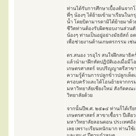
ท่านได้รับการศึกษาเบื้องต้นจากโ
พี่ๆ น้องๆ ได้ย้ายเข้ามาเรียนในกร
น้ำ โดยบิดามารดามิได้ย้ายมาด้ว
ชีวิตท่านต้องรับผิดชอบงานส่วนตัว
น้องๆ ท่านเป็นอยู่อย่างมัธยัสถ์ 
เพื่อช่วยงานด้านเกษตรกรรม เช่น เลี
ดร.สนอง วรอุไร สนใจฝึกสมาธิคร
แล้วนำมาฝึกหัดปฏิบัติเองเมื่อม
เกษตรศาสตร์ จบปริญญาตรีสาขาโ
ความรู้ด้านการปลูกข้าวปลูกเห็
ครอบครัวและได้โอนย้ายจากกร
มหาวิทยาลัยเชียงใหม่ สังกัดคณะ
วิทยาลัยด้วย
จากนั้นปีพ.ศ. ๒๕๑๔ ท่านก็ได้
เกษตรศาสตร์ สาขาเชื้อรา ปีเดีย
มหาวิทยาลัยลอนดอน ประเทศอังก
เลย เพราะเรียนหนักมาก ท่านใช้เวล
และจบ ๔ ปีตามกำหนด