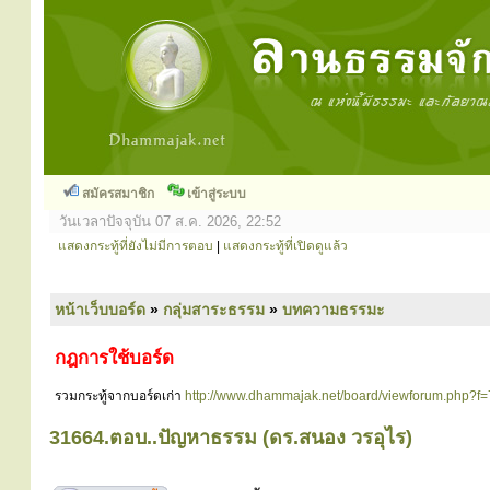
สมัครสมาชิก
เข้าสู่ระบบ
วันเวลาปัจจุบัน 07 ส.ค. 2026, 22:52
แสดงกระทู้ที่ยังไม่มีการตอบ
|
แสดงกระทู้ที่เปิดดูแล้ว
หน้าเว็บบอร์ด
»
กลุ่มสาระธรรม
»
บทความธรรมะ
กฎการใช้บอร์ด
รวมกระทู้จากบอร์ดเก่า
http://www.dhammajak.net/board/viewforum.php?f=
31664.ตอบ..ปัญหาธรรม (ดร.สนอง วรอุไร)