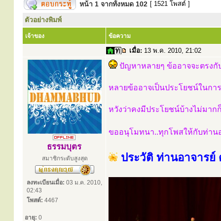
หน้า
1
จากทั้งหมด
102
[ 1521 โพสต์ ]
ตัวอย่างพิมพ์
เจ้าของ
ข้อความ
เมื่อ:
13 พ.ค. 2010, 21:02
ปัญหาหลายๆ ข้ออาจจะตรงกับ
หลายข้ออาจเป็นประโยชน์ในการปฏ
หวังว่าคงมีประโยชน์บ้างไม่มากก
ขออนุโมทนา..ทุกโพสให้กับท่าน
ธรรมบุตร
ประวัติ ท่านอาจารย์
สมาชิกระดับสูงสุด
ลงทะเบียนเมื่อ:
03 ม.ค. 2010,
02:43
โพสต์:
4467
อายุ:
0