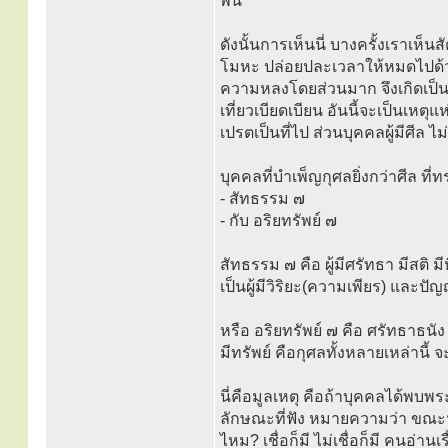
พ้น
ดังนั้นการเห็นนี่ บางครั้งเราเห็น
โมหะ ปล่อยปละเวลาให้หมดไปด
ความหลงโดยส่วนมาก จึงเกิดเป็
เที่ยวเบียดเบียน อันนี้จะเป็นเห
เปรตเป็นที่ไป ส่วนบุคคลผู้มีศีล ไ
บุคคลที่บำเพ็ญกุศลยิ่งกว่าศีล ท
- สัทธรรม ๗
- กับ อริยทรัพย์ ๗
สัทธรรม ๗ คือ ผู้มีศรัทธา มีสติ 
เป็นผู้มีวิริยะ(ความเพียร) และป
หรือ อริยทรัพย์ ๗ คือ ศรัทธาธนัง
มีทรัพย์ คือกุศลทั้งหลายเหล่านี้ 
นี่คือมูลเหตุ คือถ้าบุคคลได้พบ
ลักษณะที่ฟัง หมายความว่า ขณะฟัง 
ไหม? เชื่อก็มี ไม่เชื่อก็มี คนอ่าน