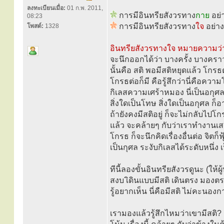
ลงทะเบียนเมื่อ:
01 ก.พ. 2011,
การมีอินทรียสังวรทาง
กาย
อย่า
08:23
การมีอินทรียสังวรทาง
ใจ
อย่าง
โพสต์:
1328
อินทรียสังวรทางใจ หมายความว่า 
จะนึกออกได้ว่า บางครั้ง บางคร
นั้นคือ สติ พอมีสติหยุดแล้ว โกร
โกรธต่อก็มี คือรู้สึกว่านี่คือควา
กิเลสความเศร้าหมอง นี่เป็นอกุศล
สิ่งใดเป็นโทษ สิ่งใดเป็นอกุศล 
ถ้ายังคงมีสติอยู่ ก็จะไม่กลับไปโกร
แล้ว จะคล้ายๆ กับว่าเราทำงานเส
โกรธ ก็จะนึกคิดเรื่องอื่นต่อ จิตก็ฟ
เป็นกุศล ระงับกิเลสได้ระดับหนึ่ง
ทีนี้ลองขั้นอินทรียสังวรดูนะ (ให้
สงบ เิดินแบบมีสติ เดินตรง มองต
รู้อยากเห็น นี่คือมีสติ ไม่คะนองก
เรามองแล้วรู้สึกไหมว่าเขามีสติ? 