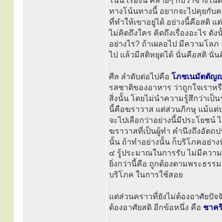
โน้น เรื่องนี้ คล้ายๆ กับว่าข้างใน
ทางโน้นทางนี้ อยากจะไปคุยกับคนโ
ที่ทำให้เขาอยู่ได้ อย่างนี้คือสติ
ไม่คิดถึงใคร คิดถึงเรื่องอะไร ดังนั
อย่างไร? ถ้าเผลอไป มีความโลภ อย
ไป แล้วมีสติหยุดได้ นั่นคือสติ นั
ศีล ลำดับต่อไปคือ
โภชเนมัตตัญญ
รสชาติของอาหาร ว่าถูกใจเราหรื
สิ่งนั้น โดยไม่นำความรู้สึกว่า
นี้คือฆราวาส แต่ส่วนภิกษุ แม้แต
จะไปเลือกว่าอย่างนี้มีประโยชน์ ไม
ฆราวาสที่เป็นผู้ทำ คำนึงถึงอัต
นั้น ถ้าทำอย่างนั้น ก็บริโภคอย่าง
๔ รู้ประมาณในการรับ ไม่มีควา
ยิ่งกว่านี้คือ ถูกต้องตามพระธรรมวิ
บริโภค ในการใช้สอย
แต่ส่วนคราวที่ยังไม่ต้องอาศัยป
ต้องอาศัยสติ อีกข้อหนึ่ง คือ
ชาคร