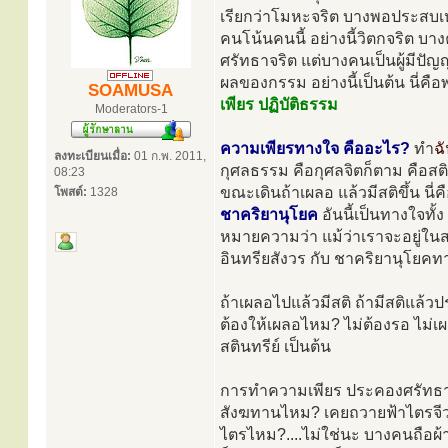
เรียกว่าโมหะจริต บางพอประสบเหตุ ก
คนโน้นคนนี้ อย่างนี้วิตกจริต บ
ศรัทธาจริต แต่บางคนเป็นผู้มีป
ผลของกรรม อย่างนี้เป็นต้น นี่คือพ
SOAMUSA
เพียร ปฏิบัติธรรม
Moderators-1
ความเพียรทางใจ คืออะไร?
ทำ
ฉ
ลงทะเบียนเมื่อ:
01 ก.พ. 2011,
กุศลธรรม คือกุศลจิตก็ตาม คือสติก
08:23
ขณะเดินถ้าเผลอ แล้วมีสติขึ้น นี่คื
โพสต์:
1328
ชาคริยานุโยค
อันนี้เป็นทางใจทั
หมายความว่า แม้ว่าเราจะอยู่ในสถา
อินทรียสังวร กับ ชาคริยานุโยคท
ถ้าเผลอไปแล้วมีสติ ถ้ามีสติแล้ว
ต้องให้เผลอไหม? ไม่ต้องรอ ไม่เผล
สตินทรีย์ เป็นต้น
การทำความเพียร ประคองศรัทธา 
สังฆทานไหม? เคยถวายฟ้าไตรจีว
ไตรไหม?....ไม่ใช่นะ บางคนถือผ้าไ