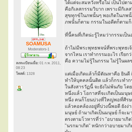
ได้แต่จะสมหวังหรือไม่ เป็นไปตามเ
คือกิเลสกรรมวิบาก เพราะมีกิเลส
สุขทุกข์ในภพนั้นๆ พอเกิดในภพนั
ภพนั้นก็ตาม กรรมในอดีตก็ตามก็
ที่นี้คนที่เกิดน่ะรู้ไหมว่ากรรมเ
SOAMUSA
ถ้าไม่มีพระพุทธพจน์ที่พระพุทธเ
Moderators-1
จากไหน เราทำกรรมอะไร เรียกว่าเ
คือ ความไม่รู้ในกรรม ไม่รู้ในผล
ลงทะเบียนเมื่อ:
01 ก.พ. 2011,
08:23
แต่เมื่อเกิดแล้วก็มีตัณหาคือ ยิน
โพสต์:
1328
ทำให้บุคคลนั้นติด แล้วก็กระทำกร
ในสังสารวัฏนี้ จะยังไม่พ้นภัย โ
หนึ่งแล้่ว โอกาสที่จะเกิดเป็นมนุ
หนึ่ง คนก็โยนบ่วงที่ใหญ่พอที่ศี
แล้วคอคล้องอยู่ที่บ่วงนี้พอดี ยังง
มนุษย์ ถ้ามาเกิดเป็นมนุษย์ ก็จะ
ตรงตามโวหารที่ว่า "อบายมาเกิด"
"นรกมาเกิด" หนักกว่าอบายมาเกิด 