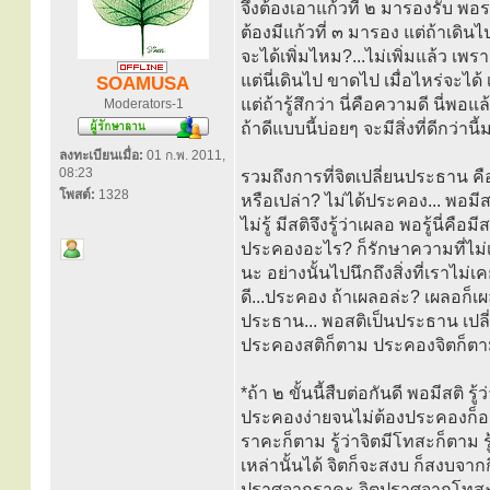
จึงต้องเอาแก้วที่ ๒ มารองรับ พอร
ต้องมีแก้วที่ ๓ มารอง แต่ถ้าเดินไป
จะได้เพิ่มไหม?...ไม่เพิ่มแล้ว เพราะ
แต่นี่เดินไป ขาดไป เมื่อไหร่จะได้
SOAMUSA
แต่ถ้ารู้สึกว่า นี่คือความดี นี่พอแ
Moderators-1
ถ้าดีแบบนี้บ่อยๆ จะมีสิ่งที่ดีกว่านี
ลงทะเบียนเมื่อ:
01 ก.พ. 2011,
08:23
รวมถึงการที่จิตเปลี่ยนประธาน 
โพสต์:
1328
หรือเปล่า? ไม่ได้ประคอง... พอมีส
ไม่รู้ มีสติจึงรู้ว่าเผลอ พอรู้นี่
ประคองอะไร? ก็รักษาความที่ไม
นะ อย่างนั้นไปนึกถึงสิ่งที่เราไม่
ดี...ประคอง ถ้าเผลอล่ะ? เผลอก็เ
ประธาน... พอสติเป็นประธาน เปล
ประคองสติก็ตาม ประคองจิตก็ตาม 
*ถ้า ๒ ขั้นนี้สืบต่อกันดี พอมีสติ ร
ประคองง่ายจนไม่ต้องประคองก็อยู่ไ
ราคะก็ตาม รู้ว่าจิตมีโทสะก็ตาม 
เหล่านั้นได้ จิตก็จะสงบ ก็สงบจากกิ
ปราศจากราคะ จิตปราศจากโทสะ 