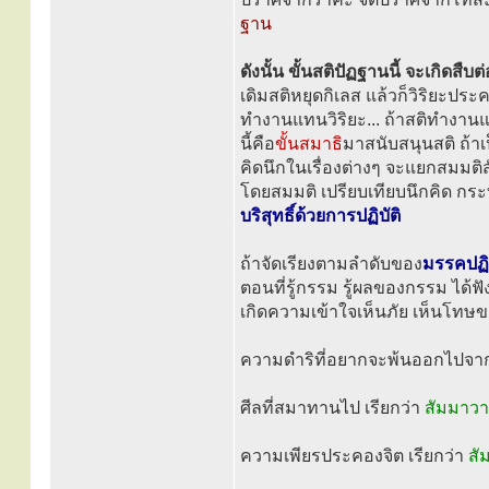
ฐาน
ดังนั้น ขั้นสติปัฏฐานนี้ จะเกิดสื
เดิมสติหยุดกิเลส แล้วก็วิริยะประ
ทำงานแทนวิริยะ... ถ้าสติทำงานแท
นี้คือ
ขั้นสมาธิ
มาสนับสนุนสติ ถ้าเป
คิดนึกในเรื่องต่างๆ จะแยกสมมติส
โดยสมมติ เปรียบเทียบนึกคิด ก
บริสุทธิ์ด้วยการปฏิบัติ
ถ้าจัดเรียงตามลำดับของ
มรรคปฏ
ตอนที่รู้กรรม รู้ผลของกรรม ได้ฟัง
เกิดความเข้าใจเห็นภัย เห็นโทษขอ
ความดำริที่อยากจะพ้นออกไปจาก
ศีลที่สมาทานไป เรียกว่า
สัมมาวา
ความเพียรประคองจิต เรียกว่า
สั