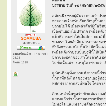
ตอนที่ ๑
บรรยาย วันที่ ๑๒ เมษายน ๒๕๕๖
สมัยหนึ่ง พระผู้มีพระภาคเจ้าปร
พระภาคเจ้าตรัสเรียกภิกษุทั้งหลาย 
ปลายไม่ได้ เมื่อเหล่าสัตว์ผู้มีอวิ
เบื้องต้นย่อมไม่ปรากฏ เหมือนดังว่
แล้วพึงกระทำให้เป็นมัดๆ ละ ๔ นิ
SOAMUSA
ของเรา โดยลำดับ มารดาของมารดาแห่
Moderators-1
พึงถึงการหมดไป สิ้นไป ข้อนั้นเพร
เหมือนดังว่าบุรุษปั้นปฐพีนี้ให้เป
ลงทะเบียนเมื่อ:
01 ก.พ. 2011,
บิดาของบิดาของเราโดยลำดับ บิดาข
08:23
ไป ข้อนั้นเพราะเหตุใด เพราะว่า ส
โพสต์:
1328
ดูก่อนภิกษุทั้งหลาย สังสาระนี้ก
น้ำตาที่หลั่งไหลของพวกเธอผู้ท่อ
พลัดพรากจากสิ่งที่พอใจ โดยกาลน
ภิกษุเหล่านั้นทูลว่า ข้าแต่พระอ
แสดงแล้วว่า น้ำตาของพวกข้าพระอง
ไม่พอใจ และเพราะพลัดพรากจากสิ