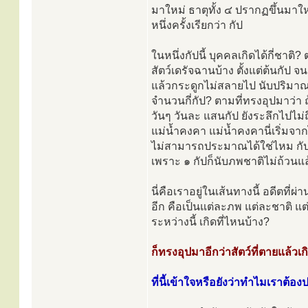
มาใหม่ ธาตุทั้ง ๔ ปรากฏขึ้นมาให
หนึ่งครั้งเรียกว่า กัป
ในหนึ่งกัปนี้ บุคคลเกิดได้กี่ชาติ
สัตว์เดรัจฉานบ้าง ตั้งแต่ต้นกั
แล้วกระดูกไม่สลายไป นับปริมาณข
จำนวนกี่กัป? ตามที่ทรงอุปมาว่า 
วันๆ วันละ แสนกัป ยังระลึกไปไม่ถึ
แม่น้ำคงคา แม่น้ำคงคานี่เริ่มจา
ไม่สามารถประมาณได้ใช่ไหม กัปมา
เพราะ ๑ กัปก็นับภพชาติไม่ถ้วนแล
นี่คือเราอยู่ในเส้นทางนี้ อดีตที่ผ
อีก คือเป็นแต่ละภพ แต่ละชาติ แต
ระหว่างนี้ เกิดที่ไหนบ้าง?
ก็ทรงอุปมาอีกว่าสัตว์ที่ตายแล้วเก
ที่นี้เข้าใจหรือยังว่าทำไมเราต้อง