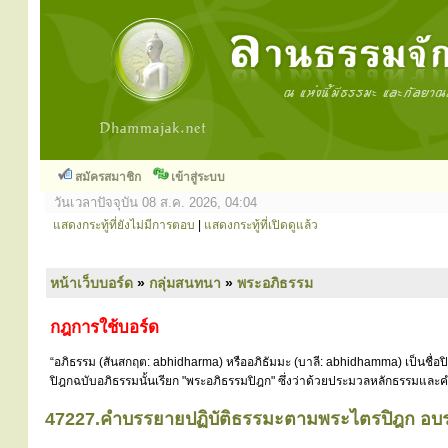
สมัครสมาชิก
เข้าสู่ระบบ
วันเวลาปัจจุบัน 08 ส.ค. 2026, 04:04
แสดงกระทู้ที่ยังไม่มีการตอบ
|
แสดงกระทู้ที่เปิดดูแล้ว
หน้าเว็บบอร์ด
»
กลุ่มสนทนา
»
พระอภิธรรม
กฎการใช้บอร์ด
“อภิธรรม (สันสกฤต: abhidharma) หรืออภิธัมมะ (บาลี: abhidhamma) เป็นชื่อ
ปิฎกฉบับอภิธรรมนั้นเรียก "พระอภิธรรมปิฎก" ซึ่งว่าด้วยประมวลหลักธรรมและคำ
47227.คำบรรยายปฏิบัติธรรมะตามพระไตรปิฎก อบร