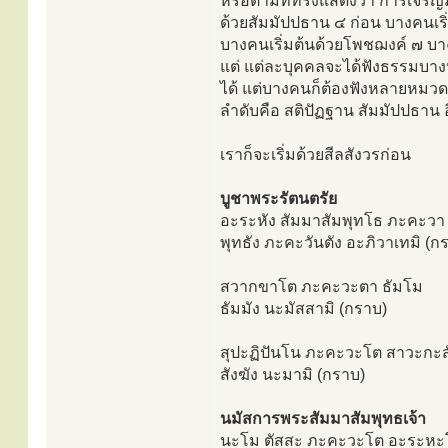
หรือตามที่ทรงแสดงว่า การเจริญ
ด้วยสัมมัปปธาน ๔ ก่อน บางคนเริ่
บางคนเริ่มต้นด้วยโพชฌงค์ ๗ บางค
แต่ แต่ละบุคคลจะได้ฟังธรรมบาง
ได้ แต่บางคนก็ต้องฟังหลายหมว
ลำดับคือ สติปัฏฐาน สัมมัปปธาน
เราก็จะเริ่มด้วยสีลสังวรก่อน
บูชาพระรัตนตรัย
อะระหัง สัมมาสัมพุทโธ ภะคะวา
พุทธัง ภะคะวันตัง อะภิวาเทมิ (ก
สวากขาโต ภะคะวะตา ธัมโม
ธัมมัง นะมัสสามิ (กราบ)
สุปะฏิปันโน ภะคะวะโต สาวะกะ
สังฆัง นะมามิ (กราบ)
นมัสการพระสัมมาสัมพุทธเจ้า
นะโม ตัสสะ ภะคะวะโต อะระหะโ