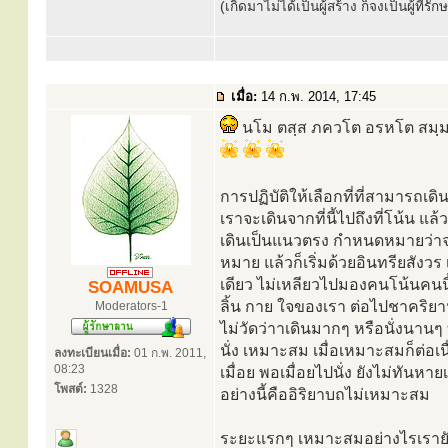
(เกิดมาไม่ได้เป็นผู้สร้าง ก็จงเป็นผู้ที่รั
เมื่อ:
14 ก.พ. 2014, 17:45
นโม ตสฺส ภควโต อรหโต สมฺมา
การปฏิบัติให้เลือกที่ที่สามารถ
เราจะเดินจากที่นี้ไปถึงที่โน้น แ
เดินเป็นแนวตรง กำหนดหมายว่าจะเดิ
หมาย แล้วก็เริ่มด้วยอินทรียสัง
เดียว ไม่เหลียวไปมองคนโน้นคนนี้
SOAMUSA
ลิ้น กาย ใจของเรา ต่อไปชาคริย
Moderators-1
ไม่วัดว่าาเดินมากๆ หรือนั่งนานๆ
นั่ง เหมาะสม เมื่อเหมาะสมก็ต่อเนื
ลงทะเบียนเมื่อ:
01 ก.พ. 2011,
08:23
เมื่อย พอเมื่อยไปนั่ง ยังไม่ทันหา
โพสต์:
1328
อย่างนี้คืออิริยาบถไม่เหมาะสม
ระยะแรกๆ เหมาะสมอย่างไรเรายัง