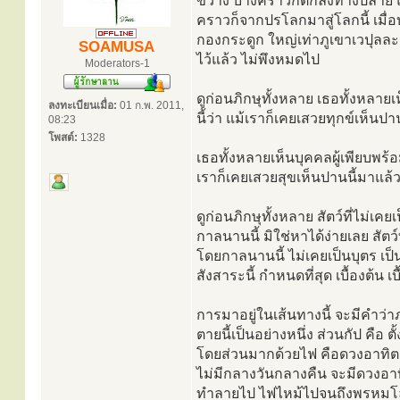
ขวาง บางคราวก็ตกลงทางปลาย แม้ฉ
คราวก็จากปรโลกมาสู่โลกนี้ เมื่อ
กองกระดูก ใหญ่เท่าภูเขาเวปุลละน
SOAMUSA
ไว้แล้ว ไม่พึงหมดไป
Moderators-1
ดูก่อนภิกษุทั้งหลาย เธอทั้งหลาย
ลงทะเบียนเมื่อ:
01 ก.พ. 2011,
นี้ว่า แม้เราก็เคยเสวยทุกข์เห็นป
08:23
โพสต์:
1328
เธอทั้งหลายเห็นบุคคลผู้เพียบพร้
เราก็เคยเสวยสุขเห็นปานนี้มาแล
ดูก่อนภิกษุทั้งหลาย สัตว์ที่ไม่เ
กาลนานนี้ มิใช่หาได้ง่ายเลย สัตว
โดยกาลนานนี้ ไม่เคยเป็นบุตร เป็
สังสาระนี้ กำหนดที่สุด เบื้องต้น เ
การมาอยู่ในเส้นทางนี้ จะมีคำว่าภ
ตายนี้เป็นอย่างหนึ่ง ส่วนกัป คือ 
โดยส่วนมากด้วยไฟ คือดวงอาทิตย์
ไม่มีกลางวันกลางคืน จะมีดวงอาทิต
ทำลายไป ไฟไหม้ไปจนถึงพรหมโลก 