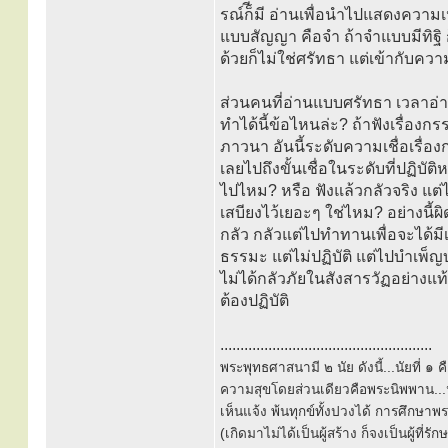
รณ์ก็ีมี อ่านเพื่อนำไปแสดงความเ
แบบสัญญา คือจำ ถ้าจำแบบมีทิฐิ 
ด้วยก็ไม่ใช่ศรัทธา แต่เข้ากับค
ส่วนคนที่อ่านแบบศรัทธา เวลาอ่าน
ทำได้นี้ข้อไหนล่ะ? ถ้าฟังเรื่อง
ภาวนา อันนี้ระดับความเชื่อเรื่อ
เลยไปถึงขั้นเชื่อในระดับที่ปฏิบัติ
ไปไหม? หรือ ฟังแล้วกลัวจริง แต
เสบียงไว้เยอะๆ ใช่ไหม? อย่างนี้ผิ
กลัว กลัวแต่ไปทำทานเพื่อจะได้มี
ธรรมะ แต่ไม่ปฏิบัติ แต่ไปบำเพ็ญบ
ไม่ได้กลัวภัยในสังสารวัฏอย่างแท้จ
ต้องปฏิบัติ
.....................................................
พระพุทธศาสนามี ๒ นัย ดังนี้...นัยที่ 
ความสุขโดยส่วนเดียวคือพระนิพพาน...นั
เห็นแจ้ง พ้นทุกข์ทั้งปวงได้ การศึกษาพ
(เกิดมาไม่ได้เป็นผู้สร้าง ก็จงเป็นผู้ที่รั