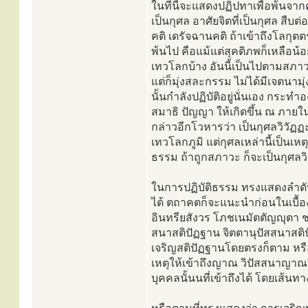
ในที่นี้จะแสดงปฏิปทาเพื่อพ้นจาก
เป็นกุศล อาศัยจิตที่เป็นกุศล สืบ
คติ เดรัจฉานคติ ถ้าเข้าถึงโลกุตต
พ้นไป คือแม้แต่สุคติภพก็เหลือน้อ
เทวโลกบ้าง อันนี้เป็นไปตามสภาว
แต่ก็มุ่งสละกรรม ไม่ได้มีเจตนา
นั้นกำลังปฏิบัติอยู่นั่นเอง กระท
สมาธิ ปัญญา ให้เกิดขึ้น ณ ภายในจ
กล่าวอีกโวหารว่า เป็นกุศลวิวัฏฏ
เทวโลกภูมิ แต่กุศลเหล่านี้เป็นเห
ธรรม ถ้าถูกสภาวะ ก็จะเป็นกุศลวิ
ในการปฏิบัติธรรม ทรงแสดงลำดับข
ได้ ตถาคตก็จะแนะนำก่อนในเบื้อง
อินทรียสังวร โภชเนมัตตัญญุตา 
สนาสติปัฏฐาน จิตตานุปัสสนาสติ
เจริญสติปัฏฐานโดยตรงก็ตาม หร
เหตุให้เข้าถึงญาณ วิปัสสนาญาณ
บุคคลนั้นนที่เข้าถึงได้ โดยเส้นท