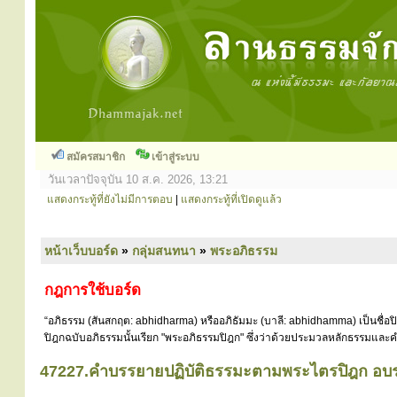
สมัครสมาชิก
เข้าสู่ระบบ
วันเวลาปัจจุบัน 10 ส.ค. 2026, 13:21
แสดงกระทู้ที่ยังไม่มีการตอบ
|
แสดงกระทู้ที่เปิดดูแล้ว
หน้าเว็บบอร์ด
»
กลุ่มสนทนา
»
พระอภิธรรม
กฎการใช้บอร์ด
“อภิธรรม (สันสกฤต: abhidharma) หรืออภิธัมมะ (บาลี: abhidhamma) เป็นชื่อ
ปิฎกฉบับอภิธรรมนั้นเรียก "พระอภิธรรมปิฎก" ซึ่งว่าด้วยประมวลหลักธรรมและคำ
47227.คำบรรยายปฏิบัติธรรมะตามพระไตรปิฎก อบร