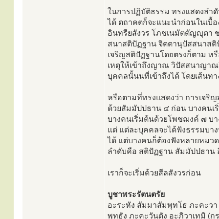
ในการปฏิบัติธรรม ทรงแสดงลำดับข
ได้ ตถาคตก็จะแนะนำก่อนในเบื้อง
อินทรียสังวร โภชเนมัตตัญญุตา 
สนาสติปัฏฐาน จิตตานุปัสสนาสติ
เจริญสติปัฏฐานโดยตรงก็ตาม หร
เหตุให้เข้าถึงญาณ วิปัสสนาญาณ
บุคคลนั้นนที่เข้าถึงได้ โดยเส้นท
หรือตามที่ทรงแสดงว่า การเจริญ
ด้วยสัมมัปปธาน ๔ ก่อน บางคนเริ่
บางคนเริ่มต้นด้วยโพชฌงค์ ๗ บางค
แต่ แต่ละบุคคลจะได้ฟังธรรมบาง
ได้ แต่บางคนก็ต้องฟังหลายหมว
ลำดับคือ สติปัฏฐาน สัมมัปปธาน
เราก็จะเริ่มด้วยสีลสังวรก่อน
บูชาพระรัตนตรัย
อะระหัง สัมมาสัมพุทโธ ภะคะวา
พุทธัง ภะคะวันตัง อะภิวาเทมิ (ก