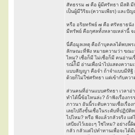
สัทธรรม ๗ คือ ผู้มีศรัทธา มีสติ 
เป็นผู้มีวิริยะ(ความเพียร) และป
หรือ อริยทรัพย์ ๗ คือ ศรัทธาธนัง
มีทรัพย์ คือกุศลทั้งหลายเหล่านี้ 
นี่คือมูลเหตุ คือถ้าบุคคลได้พบ
ลักษณะที่ฟัง หมายความว่า ขณะฟัง 
ไหม? เชื่อก็มี ไม่เชื่อก็มี คนอ่าน
รณ์ก็ีมี อ่านเพื่อนำไปแสดงความเ
แบบสัญญา คือจำ ถ้าจำแบบมีทิฐิ 
ด้วยก็ไม่ใช่ศรัทธา แต่เข้ากับค
ส่วนคนที่อ่านแบบศรัทธา เวลาอ่าน
ทำได้นี้ข้อไหนล่ะ? ถ้าฟังเรื่อง
ภาวนา อันนี้ระดับความเชื่อเรื่อ
เลยไปถึงขั้นเชื่อในระดับที่ปฏิบัติ
ไปไหม? หรือ ฟังแล้วกลัวจริง แต
เสบียงไว้เยอะๆ ใช่ไหม? อย่างนี้ผิ
กลัว กลัวแต่ไปทำทานเพื่อจะได้มี