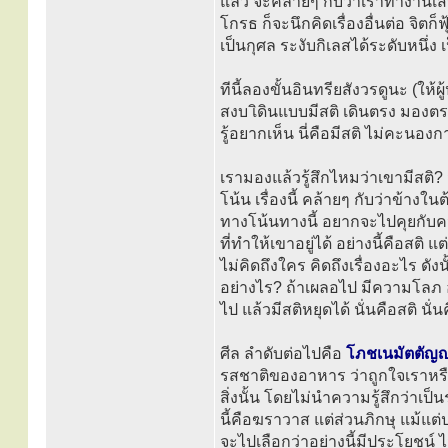
แล้ว จะคล้ายๆ กับว่าเราทำงานเส
โกรธ ก็จะนึกคิดเรื่องอื่นต่อ จิตก็ฟ
เป็นกุศล ระงับกิเลสได้ระดับหนึ่ง
ทีนี้ลองขั้นอินทรียสังวรดูนะ (ให้
สงบ เิดินแบบมีสติ เดินตรง มองต
รู้อยากเห็น นี่คือมีสติ ไม่คะนองก
เรามองแล้วรู้สึกไหมว่าเขามีสติ? 
โน้น เรื่องนี้ คล้ายๆ กับว่าข้างใน
ทางโน้นทางนี้ อยากจะไปคุยกับคนโ
ที่ทำให้เขาอยู่ได้ อย่างนี้คือสติ
ไม่คิดถึงใคร คิดถึงเรื่องอะไร ดังนั
อย่างไร? ถ้าเผลอไป มีความโลภ อย
ไป แล้วมีสติหยุดได้ นั่นคือสติ นั
ศีล ลำดับต่อไปคือ
โภชเนมัตตัญญ
รสชาติของอาหาร ว่าถูกใจเราหรื
สิ่งนั้น โดยไม่นำความรู้สึกว่า
นี้คือฆราวาส แต่ส่วนภิกษุ แม้แต
จะไปเลือกว่าอย่างนี้มีประโยชน์ ไม