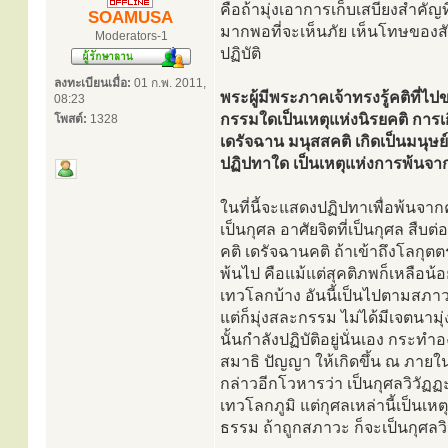
คือถ้ามุ่งเอาการเก็บเสบียงสำคัญท
SOAMUSA
มากพอที่จะเห็นภัย เห็นโทษของสั
Moderators-1
ปฏิบัติ
ลงทะเบียนเมื่อ:
01 ก.พ. 2011,
พระผู้มีพระภาคเจ้าทรงรู้คติที่ไ
08:23
กรรมใดเป็นเหตุแห่งนิรยคติ การเก
โพสต์:
1328
เดรัจฉาน มนุสสคติ เกิดเป็นมนุษ
ปฏิปทาใด เป็นเหตุแห่งการพ้นจากค
ในที่นี้จะแสดงปฏิปทาเพื่อพ้นจาก
เป็นกุศล อาศัยจิตที่เป็นกุศล สืบ
คติ เดรัจฉานคติ ถ้าเข้าถึงโลกุตต
พ้นไป คือแม้แต่สุคติภพก็เหลือน้อ
เทวโลกบ้าง อันนี้เป็นไปตามสภาว
แต่ก็มุ่งสละกรรม ไม่ได้มีเจตนา
นั้นกำลังปฏิบัติอยู่นั่นเอง กระท
สมาธิ ปัญญา ให้เกิดขึ้น ณ ภายในจ
กล่าวอีกโวหารว่า เป็นกุศลวิวัฏฏ
เทวโลกภูมิ แต่กุศลเหล่านี้เป็นเห
ธรรม ถ้าถูกสภาวะ ก็จะเป็นกุศลวิ