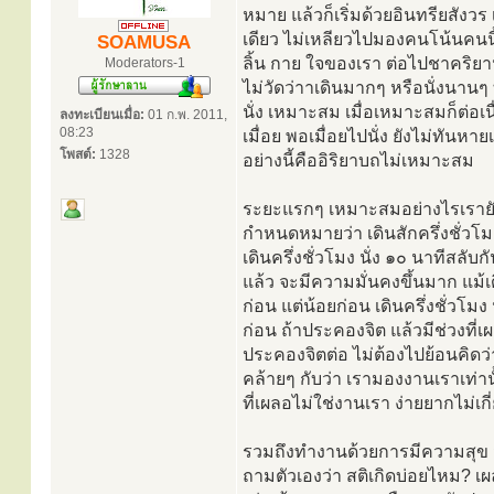
หมาย แล้วก็เริ่มด้วยอินทรียสัง
เดียว ไม่เหลียวไปมองคนโน้นคนนี้
SOAMUSA
ลิ้น กาย ใจของเรา ต่อไปชาคริย
Moderators-1
ไม่วัดว่าาเดินมากๆ หรือนั่งนานๆ
นั่ง เหมาะสม เมื่อเหมาะสมก็ต่อเนื
ลงทะเบียนเมื่อ:
01 ก.พ. 2011,
08:23
เมื่อย พอเมื่อยไปนั่ง ยังไม่ทันหา
โพสต์:
1328
อย่างนี้คืออิริยาบถไม่เหมาะสม
ระยะแรกๆ เหมาะสมอย่างไรเรายัง
กำหนดหมายว่า เดินสักครึ่งชั่วโม
เดินครึ่งชั่วโมง นั่ง ๑๐ นาทีสลับ
แล้ว จะมีความมั่นคงขึ้นมาก แม้เดิ
ก่อน แต่น้อยก่อน เดินครึ่งชั่วโม
ก่อน ถ้าประคองจิต แล้วมีช่วงที่เผ
ประคองจิตต่อ ไม่ต้องไปย้อนคิดว่
คล้ายๆ กับว่า เรามองงานเราเท่าน
ที่เผลอไม่ใช่งานเรา ง่ายยากไม่เกี่
รวมถึงทำงานด้วยการมีความสุข 
ถามตัวเองว่า สติเกิดบ่อยไหม? 