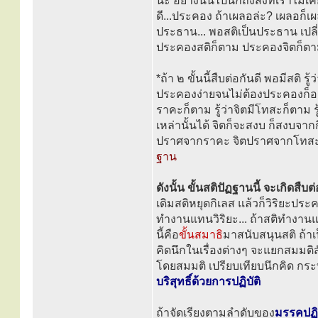
นะ อย่างนั้นไปนึกถึงสิ่งที่เราไม่
ดี...ประคอง ถ้าเผลอล่ะ? เผลอก็เ
ประธาน... พอสติเป็นประธาน เปล
ประคองสติก็ตาม ประคองจิตก็ตาม 
*ถ้า ๒ ขั้นนี้สืบต่อกันดี พอมีสติ ร
ประคองง่ายจนไม่ต้องประคองก็อยู่ไ
ราคะก็ตาม รู้ว่าจิตมีโทสะก็ตาม 
เหล่านั้นได้ จิตก็จะสงบ ก็สงบจากกิ
ปราศจากราคะ จิตปราศจากโทสะ 
ฐาน
ดังนั้น ขั้นสติปัฏฐานนี้ จะเกิดสื
เดิมสติหยุดกิเลส แล้วก็วิริยะประ
ทำงานแทนวิริยะ... ถ้าสติทำงานแท
นี้คือ
ขั้นสมาธิ
มาสนับสนุนสติ ถ้าเป
คิดนึกในเรื่องต่างๆ จะแยกสมมติส
โดยสมมติ เปรียบเทียบนึกคิด ก
บริสุทธิ์ด้วยการปฏิบัติ
ถ้าจัดเรียงตามลำดับของ
มรรคปฏ