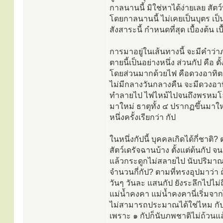
กาลนานนี้ มิใช่หาได้ง่ายเลย สัตว
โดยกาลนานนี้ ไม่เคยเป็นบุตร เป็
สังสาระนี้ กำหนดที่สุด เบื้องต้น เ
การมาอยู่ในเส้นทางนี้ จะมีคำว่าภ
ตายนี้เป็นอย่างหนึ่ง ส่วนกัป คือ 
โดยส่วนมากด้วยไฟ คือดวงอาทิตย์
ไม่มีกลางวันกลางคืน จะมีดวงอาทิต
ทำลายไป ไฟไหม้ไปจนถึงพรหมโลก 
มาใหม่ ธาตุทั้ง ๔ ปรากฏขึ้นมาให
หนึ่งครั้งเรียกว่า กัป
ในหนึ่งกัปนี้ บุคคลเกิดได้กี่ชาติ
สัตว์เดรัจฉานบ้าง ตั้งแต่ต้นกั
แล้วกระดูกไม่สลายไป นับปริมาณข
จำนวนกี่กัป? ตามที่ทรงอุปมาว่า 
วันๆ วันละ แสนกัป ยังระลึกไปไม่ถึ
แม่น้ำคงคา แม่น้ำคงคานี่เริ่มจา
ไม่สามารถประมาณได้ใช่ไหม กัปมา
เพราะ ๑ กัปก็นับภพชาติไม่ถ้วนแล