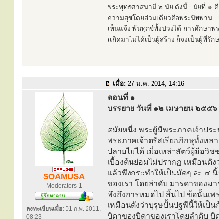
พระพุทธศาสนามี ๒ นัย ดังนี้...นัยที่ 
ความสุขโดยส่วนเดียวคือพระนิพพาน...นั
เห็นแจ้ง พ้นทุกข์ทั้งปวงได้ การศึกษาพ
(เกิดมาไม่ได้เป็นผู้สร้าง ก็จงเป็นผู้ที่รั
เมื่อ:
27 ม.ค. 2014, 14:16
ตอนที่ ๑
บรรยาย วันที่ ๑๒ เมษายน ๒๕๕๖
สมัยหนึ่ง พระผู้มีพระภาคเจ้าปร
พระภาคเจ้าตรัสเรียกภิกษุทั้งหลาย 
ปลายไม่ได้ เมื่อเหล่าสัตว์ผู้มีอวิ
เบื้องต้นย่อมไม่ปรากฏ เหมือนดังว่
แล้วพึงกระทำให้เป็นมัดๆ ละ ๔ นิ
SOAMUSA
ของเรา โดยลำดับ มารดาของมารดาแห่
Moderators-1
พึงถึงการหมดไป สิ้นไป ข้อนั้นเพร
เหมือนดังว่าบุรุษปั้นปฐพีนี้ให้เป
ลงทะเบียนเมื่อ:
01 ก.พ. 2011,
บิดาของบิดาของเราโดยลำดับ บิดาข
08:23