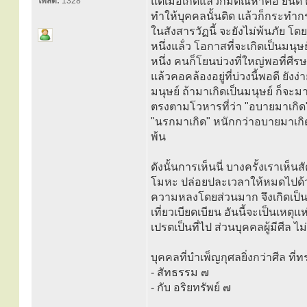
แต่เมื่อเกิดแล้วก็มีตัณหาคือ ยิน
โพสต์:
1328
ทำให้บุคคลนั้นติด แล้วก็กระทำกร
ในสังสารวัฏนี้ จะยังไม่พ้นภัย โ
หนึ่งแล้่ว โอกาสที่จะเกิดเป็นมนุ
หนึ่ง คนก็โยนบ่วงที่ใหญ่พอที่ศี
แล้วคอคล้องอยู่ที่บ่วงนี้พอดี ยังง
มนุษย์ ถ้ามาเกิดเป็นมนุษย์ ก็จะ
ตรงตามโวหารที่ว่า "อบายมาเกิด"
"นรกมาเกิด" หนักกว่าอบายมาเกิด 
พ้น
ดังนั้นการเห็นนี่ บางครั้งเราเห็น
โมหะ ปล่อยปละเวลาให้หมดไปด
ความหลงโดยส่วนมาก จึงเกิดเป็
เที่ยวเบียดเบียน อันนี้จะเป็นเห
เปรตเป็นที่ไป ส่วนบุคคลผู้มีศีล ไ
บุคคลที่บำเพ็ญกุศลยิ่งกว่าศีล ท
- สัทธรรม ๗
- กับ อริยทรัพย์ ๗