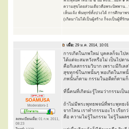
พระพุทธศาสนามี ๒ นัย ดังนี้...นัยที่ 
ความสุขโดยส่วนเดียวคือพระนิพพาน...นั
เห็นแจ้ง พ้นทุกข์ทั้งปวงได้ การศึกษาพ
(เกิดมาไม่ได้เป็นผู้สร้าง ก็จงเป็นผู้ที่รั
เมื่อ:
29 ม.ค. 2014, 10:01
การเกิดในภพใหม่ บุคคลก็จะไปหวัง
ได้แต่จะสมหวังหรือไม่ เป็นไปตามเ
คือกิเลสกรรมวิบาก เพราะมีกิเลส
สุขทุกข์ในภพนั้นๆ พอเกิดในภพนั
ภพนั้นก็ตาม กรรมในอดีตก็ตามก็
ที่นี้คนที่เกิดน่ะรู้ไหมว่ากรรมเ
SOAMUSA
ถ้าไม่มีพระพุทธพจน์ที่พระพุทธเ
Moderators-1
จากไหน เราทำกรรมอะไร เรียกว่าเ
คือ ความไม่รู้ในกรรม ไม่รู้ในผล
ลงทะเบียนเมื่อ:
01 ก.พ. 2011,
08:23