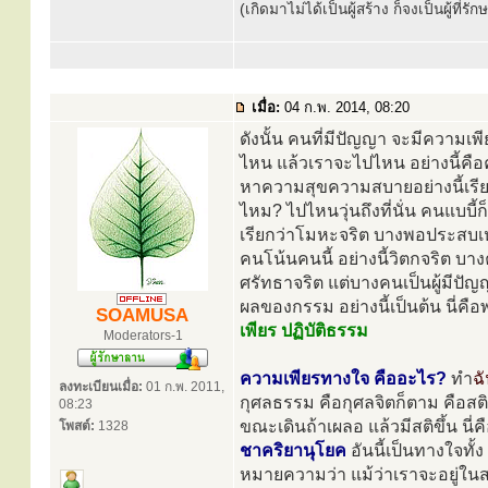
(เกิดมาไม่ได้เป็นผู้สร้าง ก็จงเป็นผู้ที่รั
เมื่อ:
04 ก.พ. 2014, 08:20
ดังนั้น คนที่มีปัญญา จะมีความเพ
ไหน แล้วเราจะไปไหน อย่างนี้คือคน
หาความสุขความสบายอย่างนี้เรี
ไหม? ไปไหนวุ่นถึงที่นั่น คนแบบี้
เรียกว่าโมหะจริต บางพอประสบเหตุ ก
คนโน้นคนนี้ อย่างนี้วิตกจริต บ
ศรัทธาจริต แต่บางคนเป็นผู้มีป
ผลของกรรม อย่างนี้เป็นต้น นี่คือพ
SOAMUSA
เพียร ปฏิบัติธรรม
Moderators-1
ความเพียรทางใจ คืออะไร?
ทำ
ฉ
ลงทะเบียนเมื่อ:
01 ก.พ. 2011,
กุศลธรรม คือกุศลจิตก็ตาม คือสติก
08:23
ขณะเดินถ้าเผลอ แล้วมีสติขึ้น นี่คื
โพสต์:
1328
ชาคริยานุโยค
อันนี้เป็นทางใจทั
หมายความว่า แม้ว่าเราจะอยู่ในสถา