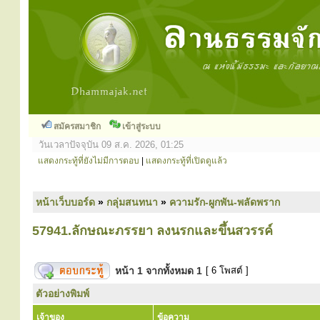
สมัครสมาชิก
เข้าสู่ระบบ
วันเวลาปัจจุบัน 09 ส.ค. 2026, 01:25
แสดงกระทู้ที่ยังไม่มีการตอบ
|
แสดงกระทู้ที่เปิดดูแล้ว
หน้าเว็บบอร์ด
»
กลุ่มสนทนา
»
ความรัก-ผูกพัน-พลัดพราก
57941.ลักษณะภรรยา ลงนรกและขึ้นสวรรค์
หน้า
1
จากทั้งหมด
1
[ 6 โพสต์ ]
ตัวอย่างพิมพ์
เจ้าของ
ข้อความ