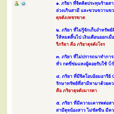
๑. ภริยา ที่จิตคิดประทุษร้ายสาม
ล่วงเกินสามี และขวนขวานขวาย
ดุจดังเพชรฆาต
๒. ภริยา ที่ไม่รู้จักเก็บงำทร
ให้หมดสิ้นไป เงินเดือนออกเมื่
รีภริยา คือ ภริยาดุจดังโจร
๓. ภริยา ที่ไม่ปรารถนาทำการ
ทั่ว กดขี่ข่มแหงผู้คอยรับใช้
นี้ช
๔. ภริยา ที่มีจิตโอบอ้อมอารีย
รักษาทรัพย์ที่สามีหามาด้วยค
คือ ภริยาดุจดังมารดา
๕. ภริยา ที่มีความเคารพต่อ
สามีดุจน้องสาว ไม่ขัดขืน มีคว