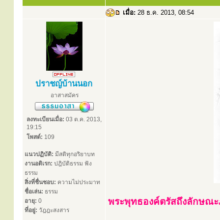
เมื่อ:
28 ธ.ค. 2013, 08:54
ปราชญ์บ้านนอก
อาสาสมัคร
ลงทะเบียนเมื่อ:
03 ต.ค. 2013,
19:15
โพสต์:
109
แนวปฏิบัติ:
มีสติทุกอริยาบท
งานอดิเรก:
ปฎิบัติธรรม ฟัง
ธรรม
สิ่งที่ชื่นชอบ:
ความไม่ประมาท
ชื่อเล่น:
ธรรม
พระพุทธองค์ตรัสถึงลักษณะภริ
อายุ:
0
ที่อยู่:
วัฎฎะสงสาร