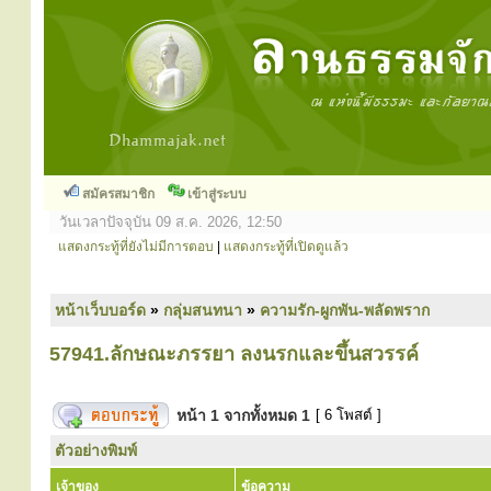
สมัครสมาชิก
เข้าสู่ระบบ
วันเวลาปัจจุบัน 09 ส.ค. 2026, 12:50
แสดงกระทู้ที่ยังไม่มีการตอบ
|
แสดงกระทู้ที่เปิดดูแล้ว
หน้าเว็บบอร์ด
»
กลุ่มสนทนา
»
ความรัก-ผูกพัน-พลัดพราก
57941.ลักษณะภรรยา ลงนรกและขึ้นสวรรค์
หน้า
1
จากทั้งหมด
1
[ 6 โพสต์ ]
ตัวอย่างพิมพ์
เจ้าของ
ข้อความ