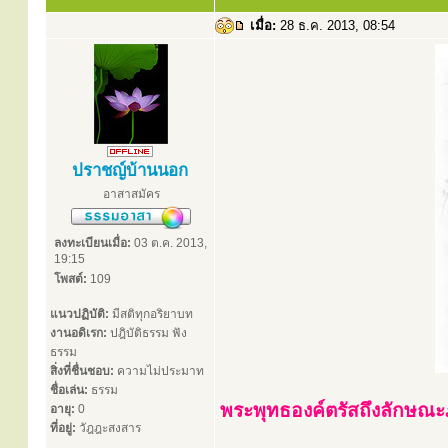
เมื่อ:
28 ธ.ค. 2013, 08:54
ปราชญ์บ้านนอก
อาสาสมัคร
ลงทะเบียนเมื่อ:
03 ต.ค. 2013,
19:15
โพสต์:
109
แนวปฏิบัติ:
มีสติทุกอริยาบท
งานอดิเรก:
ปฎิบัติธรรม ฟัง
ธรรม
สิ่งที่ชื่นชอบ:
ความไม่ประมาท
ชื่อเล่น:
ธรรม
พระพุทธองค์ตรัสถึงลักษณะภริ
อายุ:
0
ที่อยู่:
วัฎฎะสงสาร