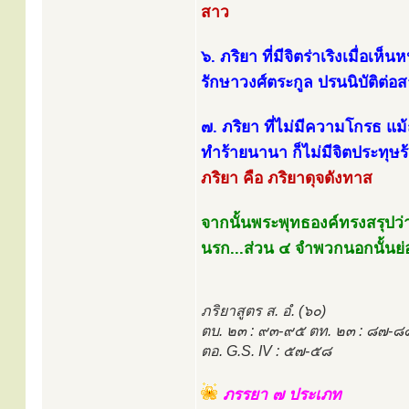
สาว
๖. ภริยา ที่มีจิตร่าเริงเมื่อเ
รักษาวงศ์ตระกูล ปรนนิบัติต่
๗. ภริยา ที่ไม่มีความโกรธ แม้
ทำร้ายนานา ก็ไม่มีจิตประทุ
ภริยา คือ ภริยาดุจดังทาส
จากนั้นพระพุทธองค์ทรงสรุปว่า
นรก...ส่วน ๔ จำพวกนอกนั้นย่
ภริยาสูตร ส. อํ. (๖๐)
ตบ. ๒๓ : ๙๓-๙๕ ตท. ๒๓ : ๘๗-๘
ตอ. G.S. IV : ๕๗-๕๘
ภรรยา ๗ ประเภท