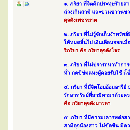
๑. ภริยา ที่จิตคิดประทุษร้ายสาม
ล่วงเกินสามี และขวนขวานขวาย
ดุจดังเพชรฆาต
๒. ภริยา ที่ไม่รู้จักเก็บงำทร
ให้หมดสิ้นไป เงินเดือนออกเมื่
รีภริยา คือ ภริยาดุจดังโจร
๓. ภริยา ที่ไม่ปรารถนาทำการ
ทั่ว กดขี่ข่มแหงผู้คอยรับใช้
นี้ช
๔. ภริยา ที่มีจิตโอบอ้อมอารีย
รักษาทรัพย์ที่สามีหามาด้วยค
คือ ภริยาดุจดังมารดา
๕. ภริยา ที่มีความเคารพต่อ
สามีดุจน้องสาว ไม่ขัดขืน มีคว