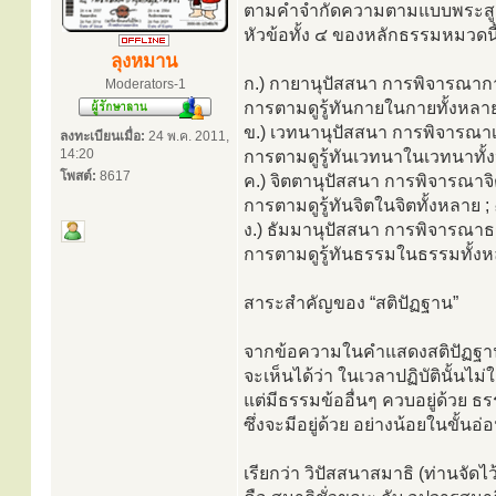
ตามคำจำกัดความตามแบบพระสูตรนี้
หัวข้อทั้ง ๔ ของหลักธรรมหมวดนี้มี
ลุงหมาน
ก.) กายานุปัสสนา การพิจารณาก
Moderators-1
การตามดูรู้ทันกายในกายทั้งหลา
ข.) เวทนานุปัสสนา การพิจารณ
ลงทะเบียนเมื่อ:
24 พ.ค. 2011,
14:20
การตามดูรู้ทันเวทนาในเวทนาทั้
โพสต์:
8617
ค.) จิตตานุปัสสนา การพิจารณาจ
การตามดูรู้ทันจิตในจิตทั้งหลาย 
ง.) ธัมมานุปัสสนา การพิจารณา
การตามดูรู้ทันธรรมในธรรมทั้งห
สาระสำคัญของ “สติปัฏฐาน”
จากข้อความในคำแสดงสติปัฏฐาน
จะเห็นได้ว่า ในเวลาปฏิบัตินั้นไม่ใ
แต่มีธรรมข้ออื่นๆ ควบอยู่ด้วย ธรร
ซึ่งจะมีอยู่ด้วย อย่างน้อยในขั้นอ
เรียกว่า วิปัสสนาสมาธิ (ท่านจัด