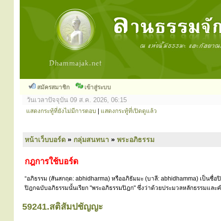
สมัครสมาชิก
เข้าสู่ระบบ
วันเวลาปัจจุบัน 09 ส.ค. 2026, 06:15
แสดงกระทู้ที่ยังไม่มีการตอบ
|
แสดงกระทู้ที่เปิดดูแล้ว
หน้าเว็บบอร์ด
»
กลุ่มสนทนา
»
พระอภิธรรม
กฎการใช้บอร์ด
“อภิธรรม (สันสกฤต: abhidharma) หรืออภิธัมมะ (บาลี: abhidhamma) เป็นชื่อ
ปิฎกฉบับอภิธรรมนั้นเรียก "พระอภิธรรมปิฎก" ซึ่งว่าด้วยประมวลหลักธรรมและคำ
59241.สติสัมปชัญญะ