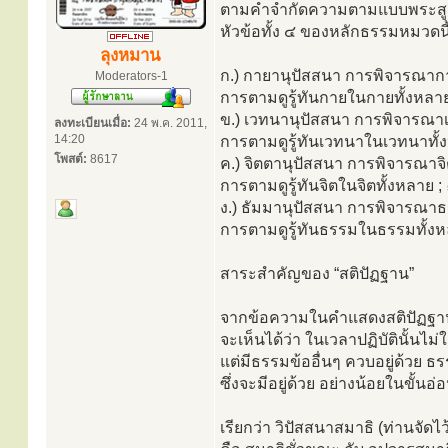
ตามคำจำกัดความตามแบบพระสูตรนี้
หัวข้อทั้ง ๔ ของหลักธรรมหมวดนี้มี
ลุงหมาน
ก.) กายานุปัสสนา การพิจารณาก
Moderators-1
การตามดูรู้ทันกายในกายทั้งหลา
ข.) เวทนานุปัสสนา การพิจารณ
ลงทะเบียนเมื่อ:
24 พ.ค. 2011,
14:20
การตามดูรู้ทันเวทนาในเวทนาทั้
โพสต์:
8617
ค.) จิตตานุปัสสนา การพิจารณาจ
การตามดูรู้ทันจิตในจิตทั้งหลาย 
ง.) ธัมมานุปัสสนา การพิจารณา
การตามดูรู้ทันธรรมในธรรมทั้งห
สาระสำคัญของ “สติปัฏฐาน”
จากข้อความในคำแสดงสติปัฏฐาน
จะเห็นได้ว่า ในเวลาปฏิบัตินั้นไม่ใ
แต่มีธรรมข้ออื่นๆ ควบอยู่ด้วย ธรร
ซึ่งจะมีอยู่ด้วย อย่างน้อยในขั้นอ
เรียกว่า วิปัสสนาสมาธิ (ท่านจัด