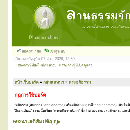
สมัครสมาชิก
เข้าสู่ระบบ
วันเวลาปัจจุบัน 07 ส.ค. 2026, 12:50
แสดงกระทู้ที่ยังไม่มีการตอบ
|
แสดงกระทู้ที่เปิดดูแล้ว
หน้าเว็บบอร์ด
»
กลุ่มสนทนา
»
พระอภิธรรม
กฎการใช้บอร์ด
“อภิธรรม (สันสกฤต: abhidharma) หรืออภิธัมมะ (บาลี: abhidhamma) เป็นชื่อ
ปิฎกฉบับอภิธรรมนั้นเรียก "พระอภิธรรมปิฎก" ซึ่งว่าด้วยประมวลหลักธรรมและคำ
59241.สติสัมปชัญญะ