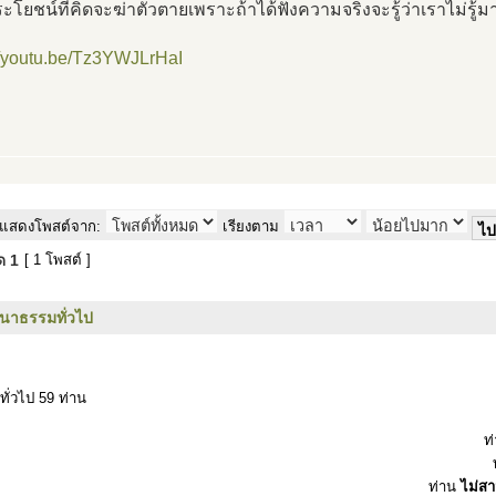
ระโยชน์ที่คิดจะฆ่าตัวตายเพราะถ้าได้ฟังความจริงจะรู้ว่าเราไม่รู้มา
//youtu.be/Tz3YWJLrHaI
แสดงโพสต์จาก:
เรียงตาม
มด
1
[ 1 โพสต์ ]
นาธรรมทั่วไป
ทั่วไป 59 ท่าน
ท
ท่าน
ไม่ส