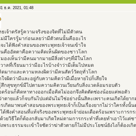
1 ธ.ค. 2021, 01:48
ธเจ้าตรัสรู้ความจริงของจิตที่ไม่มีตัวตน
นไม่มีใครรู้มาก่อนเลยว่ามีตัวตนนั้นคืออะไร
าจะได้ฟังคำสอนของพระพุทธเจ้าจนเข้าใจ
วตนคืออัตตาคือความคิดเห็นผิดของชาวโลก
มองเห็นว่ามีคนมากมายมีสิ่งต่างๆที่มีในโลก
กรวาลที่เรียนมาว่ามีอะไรบ้างจำว่ามีเต็มไปหมด
ิดมากและความหลงผิดว่ามีคนสัตว์วัตถุทั่วโลก
ข้าใจผิดว่ามีและอยู่กับความคิดว่ามีเมื่อหายไปก็เสียใจ
้สึกสุขทุกข์มีไปตามความคิดวนเวียนกับสิ่งแวดล้อมรอบตัว
ดือดร้อนก็คิดหาทางออกเมื่อคิดไม่ออกจึงคิดตัดช่องน้อยแค่พอตัว
ว่าตายแล้วก็จบกันไปแต่มันไม่ใช่อย่างนั้นสิคะเพราะคนเกิดได้ยา
รเกิดมาพบคำสอนของพระพุทธเจ้าก็เป็นเรื่องยากไม่ว่าใครทั้งนั้
ไม่ได้ฟังคำสอนที่แท้จริงของพระพุทธเจ้าย่อมเดือดร้อนเพราะการ
้วยวิธีใดก็ต้องกลับมาเกิดใหม่ตามการกระทำที่เคยทำเอาไว้แต่ชาติ
ฟังพระธรรมจะเข้าใจชัดว่าฆ่าตัวตายก็ไม่มีประโยชน์ยังไงก็ต้องเกิดให