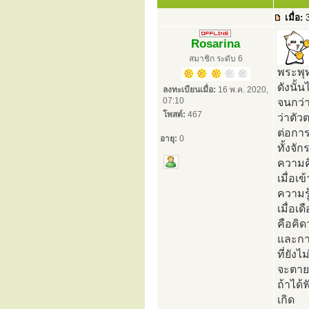
เมื่อ:
3
Rosarina
สมาชิก ระดับ 6
พระพุท
ดังนั้
ลงทะเบียนเมื่อ:
16 พ.ค. 2020,
07:10
จนกว่
โพสต์:
467
ว่าตั
ต่อการ
อายุ:
0
ทั้งจั
ความค
เมื่อเ
ความรู
เมื่อเ
คือคิด
และกา
ที่ยัง
จะตายด
ถ้าได้
เกิด