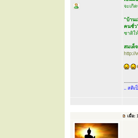
จะเกิ
"บ้านเ
คนชั่ว
ชาติให
สมเด็
http:
...........
.. สติเ
เมื่อ:
1