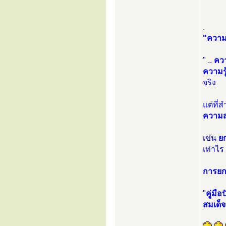
.
"ความ
" ..
ควา
ความรู
จริง
แต่ที่
ความส
เข่น
ยก
เท่าไร
การยก
"
คู่มื
สมเด็