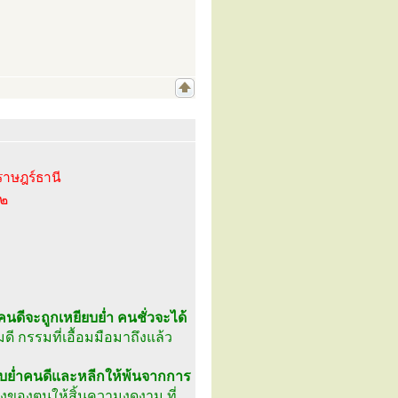
าษฎร์ธานี
๓๒
คนดีจะถูกเหยียบย่ำ คนชั่วจะได้
ดี กรรมที่เอื้อมมือมาถึงแล้ว
ียบย่ำคนดีและหลีกให้พ้นจากการ
งของตนให้สิ้นความงดงาม ที่