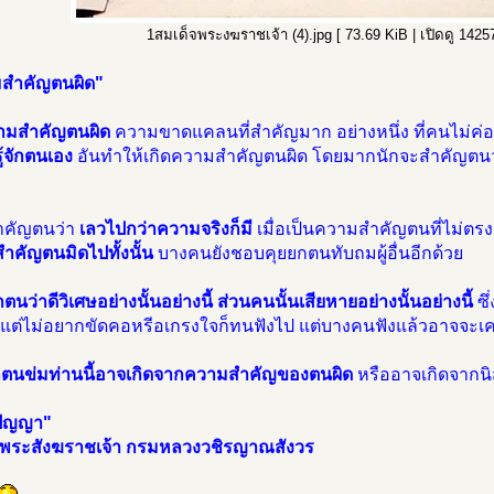
1สมเด็จพระงฆราชเจ้า (4).jpg [ 73.69 KiB | เปิดดู 14257 
สำคัญตนผิด"
มสำคัญตนผิด
ความขาดแคลนที่สำคัญมาก อย่างหนึ่ง ที่คนไม่ค่อ
้จักตนเอง
อันทำให้เกิดความสำคัญตนผิด โดยมากนักจะสำคัญตนว่
สำคัญตนว่า
เลวไปกว่าความจริงก็มี
เมื่อเป็นความสำคัญตนที่ไม่ตร
ำคัญตนมิดไปทั้งนั้น
บางคนยังชอบคุยยกตนทับถมผู้อื่นอีกด้วย
ตนว่าดีวิเศษอย่างนั้นอย่างนี้ ส่วนคนนั้นเสียหายอย่างนั้นอย่างนี้
ซึ่
 แต่ไม่อยากขัดคอหรีอเกรงใจก็ทนฟังไป แต่บางคนฟังแล้วอาจจะเคล
ตนข่มท่านนี้อาจเกิดจากความสำคัญของตนผิด
หรืออาจเกิดจากนิสั
อปัญญา"
จพระสังฆราชเจ้า กรมหลวงวชิรญาณสังวร