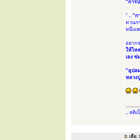
"การป
" ..
"กา
ทวนกร
หนึ่ง
อยากจ
ให้ไห
เอง ข่
"อุปล
หลวงปู
...........
.. สติเ
เมื่อ:
1