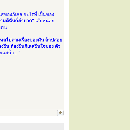
ของกิเลส อะไรที่ เป็นของ
มดีนั่นก็ลำบาก"
เสียหน่อย
อดทน
ไหลไปตามเรื่องของมัน ถ้าปล่อย
องฝืน ต้องฝืนกิเลสฝืนใจของ ตัว
สนํ้า .. "