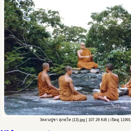
3หลวงปู่ชา สุภทฺโท (13).jpg [ 107.28 KiB | เปิดดู 11991 