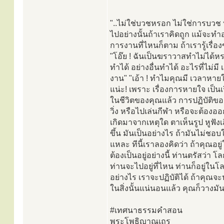
"..ไม่ใช่บวชหรอก ไม่ใช่การบวช บว
ไปอย่างนั้นถ้าเราคิดถูก แม้จะทำอ
การงานที่ไหนก็ตาม ถ้าเรารู้เรื่อง
"โอ๊ย ! ฉันเป็นฆราวาสทำไม่ได้หรอ
ทำได้ อย่างอื่นทำได้ อะไรที่ไม่
งาน" "เอ้า ! ทำไมคุณมี เวลาหายใ
แน่ะ! เพราะ เรื่องการหายใจ เป็นเ
ในชีวิตของคุณแล้ว การปฏิบัติของ
วิ่ง หรือไปเล่นกีฬา หรือจะต้องอ
เกิดมาจากเหตุใด ตาเห็นรูป หูฟังเสี
ขึ้น มันเป็นอย่างไร ถ้ามันไม่ชอบใจ
แหละ ทีนี้เราลองคิดว่า ถ้าคุณอยู
ต้องเป็นอยู่อย่างนี้ ท่านตรัสว่า โล
ท่านจะไปอยู่ที่ไหน ท่านก็อยู่ใน
อย่างไร เราจะปฏิบัติได้ ถ้าคุณจ
ในสิ่งนั้นแน่นอนแล้ว คุณก็วางมันไ
#เทศนาธรรมคำสอน
พระโพธิญาณเถร