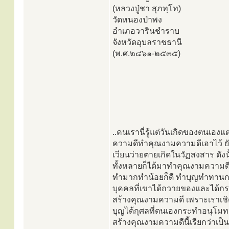
(หลวงปู่ชา สุภทฺโท)
วัดหนองป่าพง
อำเภอวารินชำราบ
จังหวัดอุบลราชธานี
(พ.ศ.๒๔๖๑-๒๕๓๕)
..คนเรานี่รู้แต่วันเกิดของตนเองแต
ความดีทำคุณงามความดีเอาไว้ ยังไง
เวียนว่ายตายเกิดในวัฏสงสาร ดังนั
ทั้งหลายก็ได้มาทำคุณงามความดี 
ทำมากทำน้อยก็ดี ทำบุญทำทานการ
บุคคลที่เขาได้ถวายของและได้กระ
สร้างคุณงามความดี เพราะเราเชิดชู
บุญได้กุศลที่ตนเองกระทำอนุโ
สร้างคุณงามความดีนี้เรียกว่าเป็น