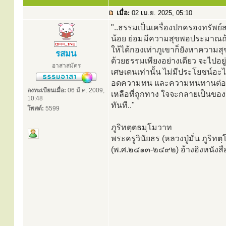
เมื่อ:
02 เม.ย. 2025, 05:10
"..ธรรมเป็นเครื่องปกครองทรัพย์
น้อย ย่อมมีความสุขพอประมาณถ้
ให้ได้กองเท่าภูเขาก็ยังหาความส
รสมน
ด้วยธรรมเพียงอย่างเดียว จะไปอย
อาสาสมัคร
เศษเดนเท่านั้น ไม่มีประโยชน์อ
อดความทน และความทนทานต่อสิ่งก
ลงทะเบียนเมื่อ:
06 มี.ค. 2009,
เหลือที่ถูกทาง ใจจะกลายเป็นของป
10:48
ทันที.."
โพสต์:
5599
ภูริทตฺตธมฺโมวาท
พระครูวินัยธร (หลวงปู่มั่น ภูริท
(พ.ศ.๒๔๑๓-๒๔๙๒) อ้างอิงหนังสือ 