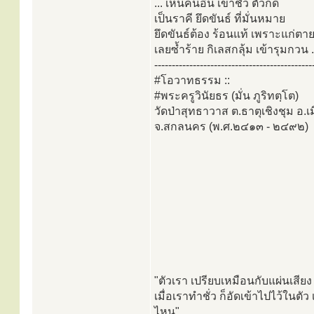
... เห็นคนอื่น เขาชั่ว ตัวก็ดี
เป็นราคี ยึดขันธ์ ที่มั่นหมาย
ยึดขันธ์ต้อง ร้อนแท้ เพราะแก่ตา
เลยซ้ำร้าย กิเลสกลุ้ม เข้ารุมกวน ..
---------------------------------------------
#โอวาทธรรม ::
#พระครูวินัยธร (มั่น ภูริทตฺโต)
วัดป่าสุทธาวาส ต.ธาตุเชิงชุม อ.เ
จ.สกลนคร (พ.ศ.๒๔๑๓ - ๒๔๙๒)
"ตัวเรา เปรียบเหมือนกับแผ่นเสียง ท
เมื่อเราทำชั่ว ก็อัดเข้าไปไว้ในต
ไหน"