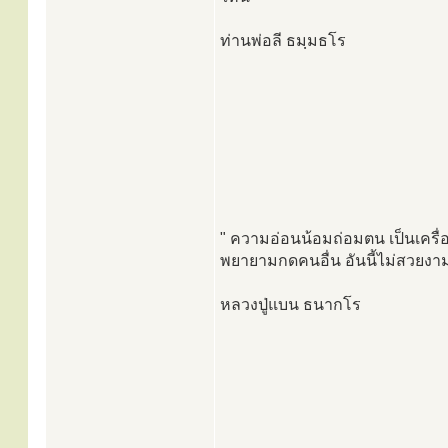
ท่านพ่อลี ธมฺมธโร
" ความอ่อนน้อมถ่อมตน เป็นเครื
พยายามกดคนอื่น อันนี้ไม่สวยงาม
หลวงปู่แบน ธนากโร