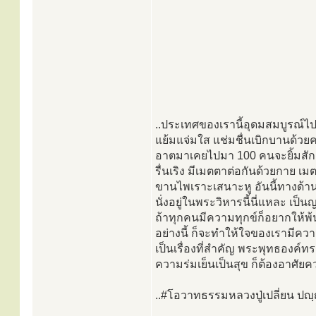
..ประเทศของเรานี้อุดมสมบูรณ์ไป
แย้มแจ่มใส แช่มชื่นเบิกบานด้วยควา
อาตมาเคยไปมา 100 คนจะยิ้มสัก10
รื่นเริง มีเมตตาต่อกันด้วยกาย เ
ขานไพเราะเสนาะหู อันนี้ทางด้านจ
นั่งอยู่ในพระวิหารนี้นี่แหละ เป
ถ้าทุกคนมีความทุกข์ก็อยากให้พ้น
อย่างนี้ ก็จะทำให้ใจของเรามีคว
เป็นเรื่องที่สำคัญ พระพุทธองค์ท
ความร่มเย็นเป็นสุข ก็ต้องอาศัยค
..#โอวาทธรรมหลวงปู่เปลี่ยน ปญฺ