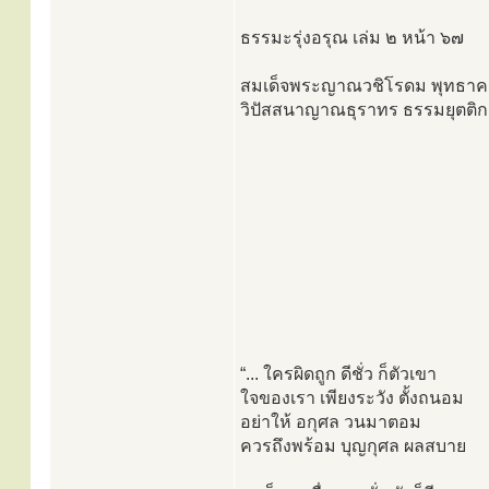
ธรรมะรุ่งอรุณ เล่ม ๒ หน้า ๖๗
สมเด็จพระญาณวชิโรดม พุทธาคมว
วิปัสสนาญาณธุราทร ธรรมยุตติกคณ
“... ใครผิดถูก ดีชั่ว ก็ตัวเขา
ใจของเรา เพียงระวัง ตั้งถนอม
อย่าให้ อกุศล วนมาตอม
ควรถึงพร้อม บุญกุศล ผลสบาย