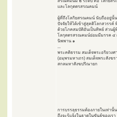
สรณคมน์มี ๒ ระดับ คือ โลกิยส
และโลกุตตรสรณคมน์
ผู้ที่ถึงโลกิยสรณคมน์ นับถืออยู่นั้
ปัจจัยให้ได้เข้าสู่สุคติโลกสวรรค์ ท
ด้วยโภคสมบัติอันเป็นทิพย์ ส่วนผู้ที
โลกุตตรสรณคมน์ย่อมมีมรรค ๔ 
นิพพาน ๑
...
พระคติธรรม สมเด็จพระอริยว
(อมฺพรมหาเถร) สมเด็จพระสังฆร
สกลมหาสังฆปริณายก
การบรรลุธรรมต้องภายในเท่านั้น
ถึงจะรู้แจ้งในธาตุในขันธ์ของเรา