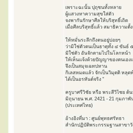
เพราะฉะนั้น ปุถุชนทั้งหลาย
ผู้แสวงหาความสุขใส่ตัว
จงพากันรักษาศีลให้บริสุทธิ์เถิด
เมื่อศีลบริสุทธิ์แล้ว สมาธิความตั
ให้หมั่นระลึกถึงตนอยู่บ่อยๆ
ว่ามิใช่ตัวตนเป็นธาตุทั้ง ๔ ขันธ์
มิใช่ตัว อันจักตามไปในโลกหน้า
ให้เห็นแจ้งด้วยปัญญาของตนเอง
จึงเป็นสมุจเฉทปหาน
กิเลสหมดแล้ว จักเป็นวิมุตติ หลุ
ได้เป็นอรหันต์จริง ”
ครูบาศรีวิชัย หรือ พระสีวิไชย ต
มิถุนายน พ.ศ. 2421 - 21 กุมภาพั
(ประเทศไทย)
อ้างอิงที่มา : ศูนย์พุทธศรัทธา
สำนักปฏิบัติพระกรรมฐานสาขาวัด