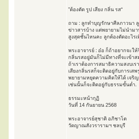
”ต้องตัด รูป เสียง กลิ่น รส“
ถาม : ลูกทำบุญรักษาศีลภาวนา ลู
ข่าวสารบ้าง แต่พยายามไม่นำมาทำใ
สูงสุดชั้นไหนคะ ลูกต้องตัดอะไรเพิ่
พระอาจารย์ : อ๋อ ก็ถ้าอยากจะให้จ
กลิ่นรสอยู่มันก็ไม่มีทางที่จะเข
ถ้าเราต้องการสมาธิความสงบเราต้
เสียงกลิ่นรสก็จะติดอยู่กับการเสพร
พยายามหยุดความคิดให้ได้ เจริญสติ
เช่นนั้นก็จะติดอยู่กับธรรมขั้นต่ำ.
ธรรมะหน้ากุฏิ
วันที่ 14 กันยายน 2568
พระอาจารย์สุชาติ อภิชาโต
วัดญาณสังวรารามฯ ชลบุรี