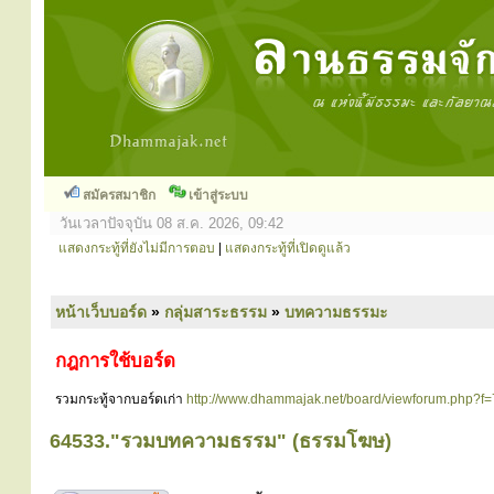
สมัครสมาชิก
เข้าสู่ระบบ
วันเวลาปัจจุบัน 08 ส.ค. 2026, 09:42
แสดงกระทู้ที่ยังไม่มีการตอบ
|
แสดงกระทู้ที่เปิดดูแล้ว
หน้าเว็บบอร์ด
»
กลุ่มสาระธรรม
»
บทความธรรมะ
กฎการใช้บอร์ด
รวมกระทู้จากบอร์ดเก่า
http://www.dhammajak.net/board/viewforum.php?f=
64533."รวมบทความธรรม" (ธรรมโฆษ)