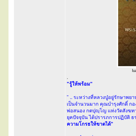
lu
.
"รู้ให้พร้อม"
" .. ระหว่างที่หลวงปู่อยู่รักษา
เป็นจำนวนมาก คุณบำรุงศักดิ์ กองส
พ่อสนอง กตปุญฺโญ แห่งวัดสังฆทาน 
ยุคปัจจุบัน ได้ปรารภการปฏิบัติ 
ความโกรธให้ขาดได้"