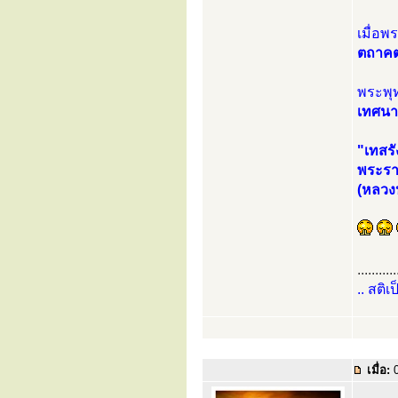
เมื่อพ
ตถาคต
พระพุท
เทศนาใ
"เทสรั
พระราช
(หลวงปู
...........
.. สติเ
เมื่อ:
0