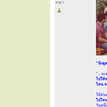
อายุ:
0
.
"นั่งด
" .. จ
ไปให้
ไหน จ
ให้มัน
ไปไห
วันหนึ