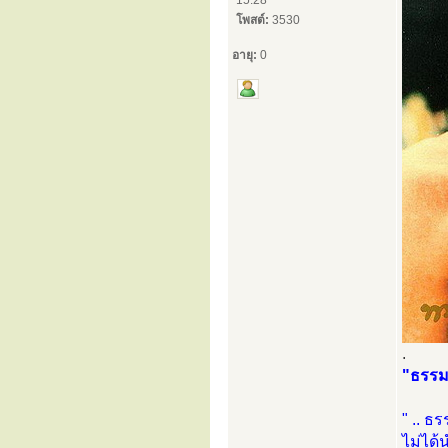
15:28
โพสต์:
3530
อายุ:
0
.
"ธรรม
" .. ธร
ไม่ได้