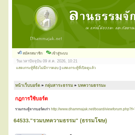
สมัครสมาชิก
เข้าสู่ระบบ
วันเวลาปัจจุบัน 09 ส.ค. 2026, 10:21
แสดงกระทู้ที่ยังไม่มีการตอบ
|
แสดงกระทู้ที่เปิดดูแล้ว
หน้าเว็บบอร์ด
»
กลุ่มสาระธรรม
»
บทความธรรมะ
กฎการใช้บอร์ด
รวมกระทู้จากบอร์ดเก่า
http://www.dhammajak.net/board/viewforum.php?f=
64533."รวมบทความธรรม" (ธรรมโฆษ)